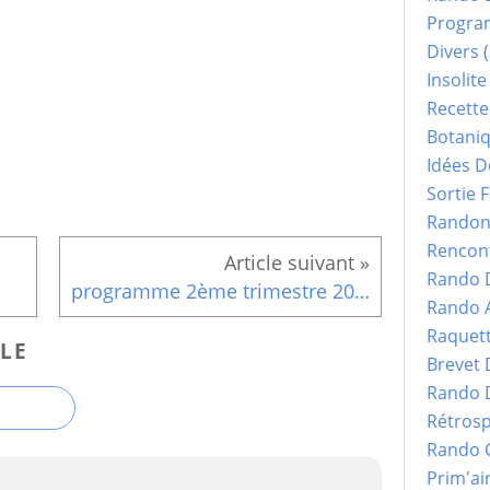
Progr
Divers
(
Insolite
Recette
Botani
Idées D
Sortie F
Randonn
Rencont
Rando 
programme 2ème trimestre 2016
Rando 
Raquet
LE
Brevet
Rando 
Rétrosp
Rando 
Prim'ai