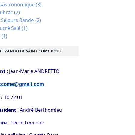
Gastronomique
(3)
Aubrac
(2)
 Séjours Rando
(2)
ucré Salé
(1)
s
(1)
DE RANDO DE SAINT CÔME D'OLT
ent
: Jean-Marie ANDRETTO
stcome@gmail.com
07 10 72 01
ésident
: André Berthomieu
ire
: Cécile Leminier