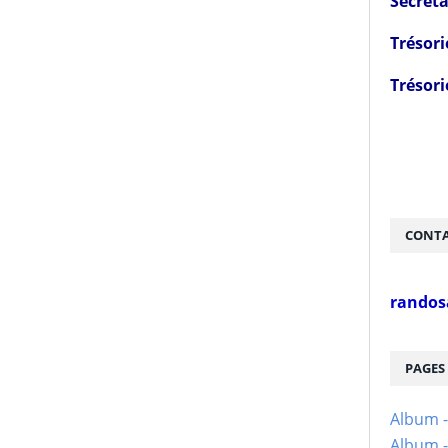
Secréta
Trésori
Trésori
CONTA
randos
PAGES
Album 
Album -