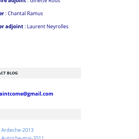
ire adjoint
: Ginette Rous
er
: Chantal Ramus
er adjoint
: Laurent Neyrolles
CT BLOG
aintcome@gmail.com
- Ardeche-2013
 Autriche-mai-2011