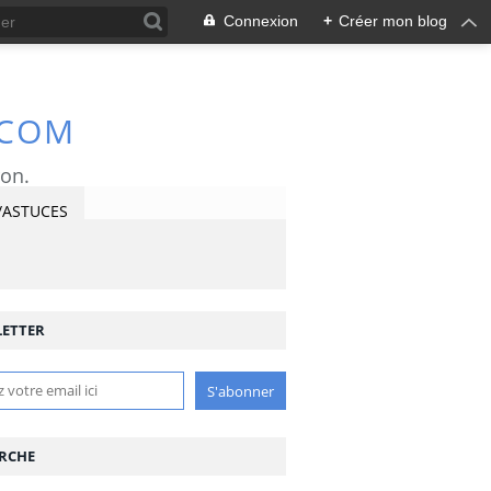
Connexion
+
Créer mon blog
.COM
ron.
/ASTUCES
ETTER
RCHE