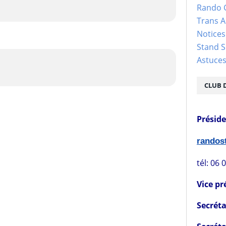
Rando 
Trans 
Notices
Stand S
Astuce
CLUB 
Présid
rando
tél: 06 
Vice pr
Secréta