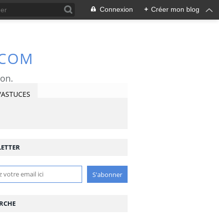
Connexion
+
Créer mon blog
.COM
ron.
/ASTUCES
ETTER
RCHE