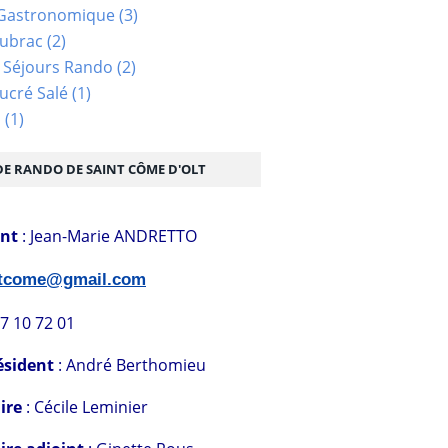
Gastronomique
(3)
Aubrac
(2)
 Séjours Rando
(2)
ucré Salé
(1)
s
(1)
DE RANDO DE SAINT CÔME D'OLT
ent
: Jean-Marie ANDRETTO
stcome@gmail.com
07 10 72 01
ésident
: André Berthomieu
ire
: Cécile Leminier