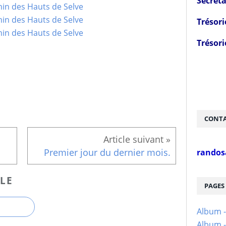
Secréta
Trésori
Trésori
CONTA
Premier jour du dernier mois.
randos
LE
PAGES
Album 
Album -