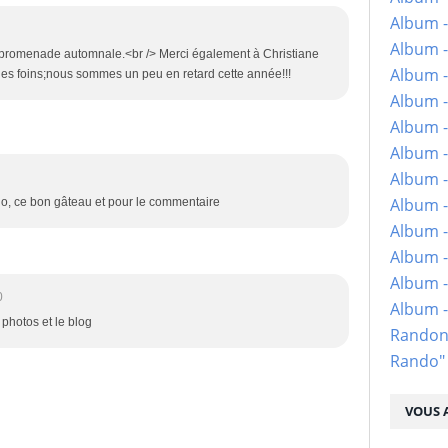
Album -
Album -
e promenade automnale.<br /> Merci également à Christiane
Album -
des foins;nous sommes un peu en retard cette année!!!
Album -
Album -
Album -
Album -
Album -
ndo, ce bon gâteau et pour le commentaire
Album - 
Album -
Album -
0
Album 
 photos et le blog
Randon
Rando"
VOUS A