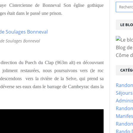
aye Cistercienne de Bonneval Son église gothique
es était dans le passé une prison.
LE BL
 de Soulages Bonneval
Blog de
Côme d'
n direction du Puech du Clap (963m alt) en découvrant
CATÉG
joliment restaurées, nous poursuivons vers (le roc
escendons vers la rivière de la Selve, qui prend sa
Randon
t déverse ses eaux dans le barrage de Cambeyrac dans la
Séjour
Adminis
Randon
Manifes
Randon
Rando D