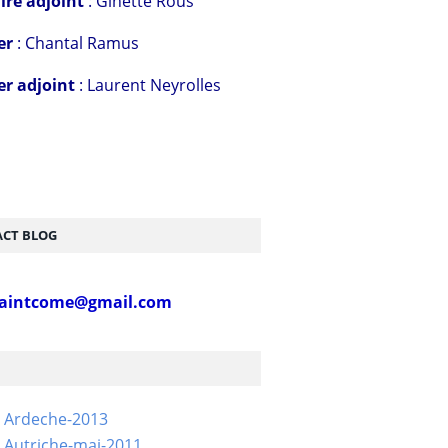
ire adjoint
: Ginette Rous
er
: Chantal Ramus
er adjoint
: Laurent Neyrolles
CT BLOG
aintcome@gmail.com
- Ardeche-2013
 Autriche-mai-2011