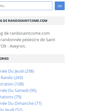
OG DE RANDOSAINTCOME.COM
 randonnée pédestre de Saint
Olt - Aveyron.
ORIES
née Du Jeudi
(298)
s Rando
(243)
tration
(108)
née Du Samedi
(95)
tations
(79)
née Du Dimanche
(77)
u Jeudi
(52)