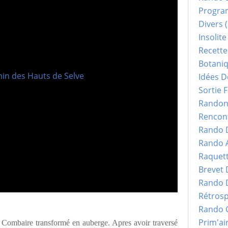
Progr
Divers
(
Insolite
Recette
Botani
Idées D
Sortie F
Randonn
Rencont
Rando 
Rando 
Raquet
Brevet
Rando 
Rétrosp
Rando 
Prim'ai
 Combaire transformé en auberge. Apres avoir traversé