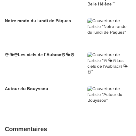
Notre rando du lundi de Pâques
☃️🌤☃️Les ciels de l’Aubrac☃️🌤☃️
Autour du Bouyssou
Commentaires