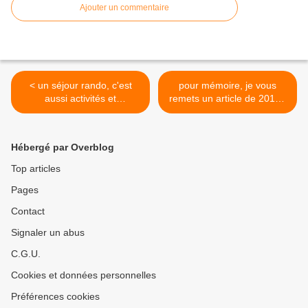
Ajouter un commentaire
< un séjour rando, c'est
pour mémoire, je vous
aussi activités et
remets un article de 2015 :
observations
Bien lacer ses chaussures
de rando >
Hébergé par Overblog
Top articles
Pages
Contact
Signaler un abus
C.G.U.
Cookies et données personnelles
Préférences cookies