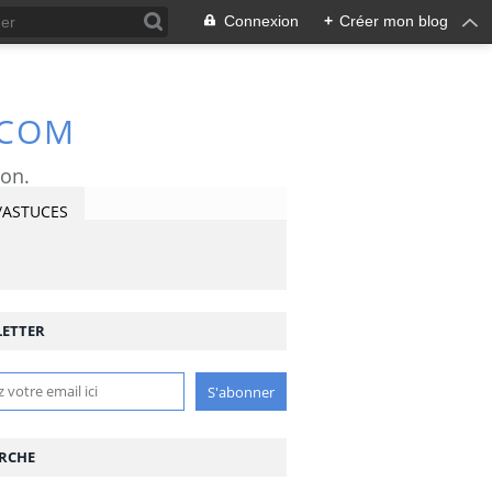
Connexion
+
Créer mon blog
.COM
ron.
/ASTUCES
ETTER
RCHE