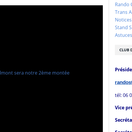
Rando 
Trans 
Notices
Stand S
Astuce
CLUB 
Présid
rando
tél: 06 
Vice pr
Secréta