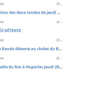
026
…
Annulation des deux randos de jeudi 18 juin
026
…
ÉE DÉTENTE
026
…
Journée Rando détente au chalet du Bouyssou
026
…
La chapelle du Roc à Huparlac Jeudi 28 mai 2026