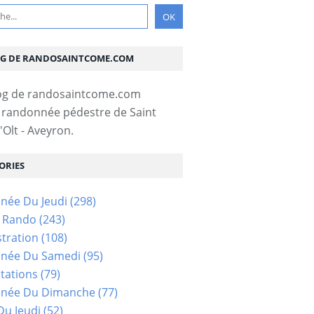
OG DE RANDOSAINTCOME.COM
 randonnée pédestre de Saint
Olt - Aveyron.
ORIES
née Du Jeudi
(298)
s Rando
(243)
tration
(108)
née Du Samedi
(95)
tations
(79)
née Du Dimanche
(77)
u Jeudi
(52)