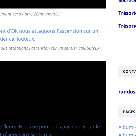
Secréta
Trésori
almont sera notre 2ème montée
Trésori
nous attaquons l'ascension sur un sentier caillouteux.
CONTA
randos
PAGES
Album 
Album -