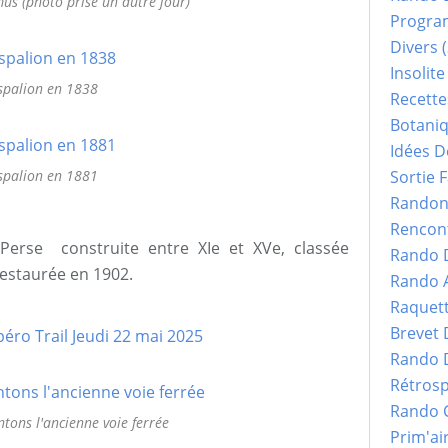
us (photo prise un autre jour)
Progr
Divers
(
Insolite
spalion en 1838
Recette
Botani
Idées D
spalion en 1881
Sortie F
Randonn
Rencont
Perse construite entre XIe et XVe, classée
Rando 
estaurée en 1902.
Rando 
Raquet
Brevet
Rando 
Rétrosp
Rando 
ons l'ancienne voie ferrée
Prim'ai