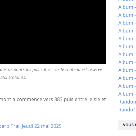
Album -
Album -
Album -
Album -
Album -
Album -
Album -
Album -
ous ne pourrons pas entrer car le château est réservé
Album - 
aux scolaires.
Album -
Album -
Album 
mont a commencé vers 883 puis entre le XIe et
Randon
Rando"
VOUS A