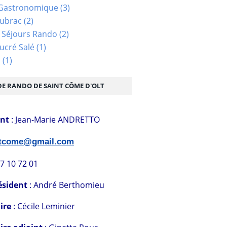
Gastronomique
(3)
Aubrac
(2)
 Séjours Rando
(2)
ucré Salé
(1)
s
(1)
DE RANDO DE SAINT CÔME D'OLT
ent
: Jean-Marie ANDRETTO
stcome@gmail.com
07 10 72 01
ésident
: André Berthomieu
ire
: Cécile Leminier