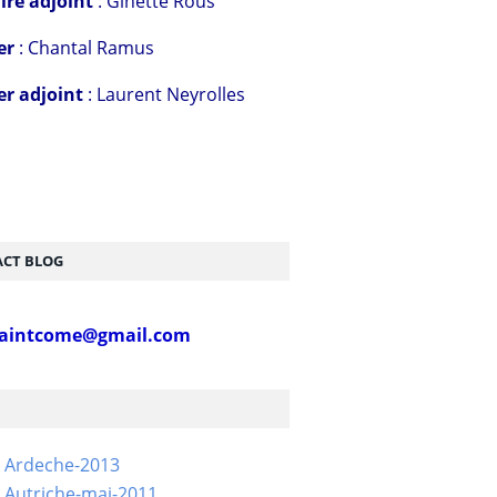
ire adjoint
: Ginette Rous
er
: Chantal Ramus
er adjoint
: Laurent Neyrolles
CT BLOG
aintcome@gmail.com
- Ardeche-2013
 Autriche-mai-2011