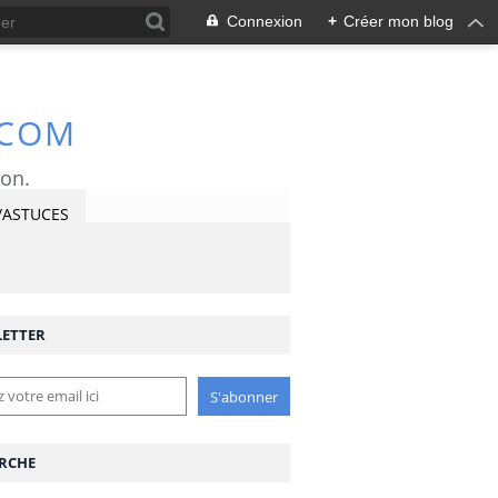
Connexion
+
Créer mon blog
.COM
ron.
/ASTUCES
ETTER
RCHE