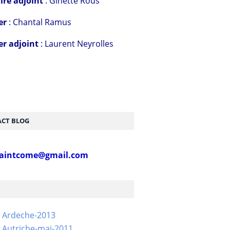
ire adjoint
: Ginette Rous
er
: Chantal Ramus
er adjoint
: Laurent Neyrolles
CT BLOG
aintcome@gmail.com
- Ardeche-2013
 Autriche-mai-2011