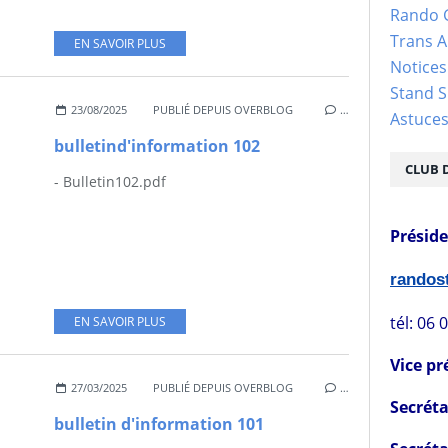
Rando 
Trans 
EN SAVOIR PLUS
Notices
Stand S
23/08/2025
PUBLIÉ DEPUIS OVERBLOG
…
Astuce
bulletind'information 102
CLUB 
- Bulletin102.pdf
Présid
rando
tél: 06 
EN SAVOIR PLUS
Vice pr
27/03/2025
PUBLIÉ DEPUIS OVERBLOG
…
Secréta
bulletin d'information 101