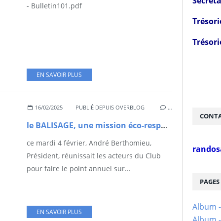
Secréta
- Bulletin101.pdf
Trésori
Trésori
EN SAVOIR PLUS
16/02/2025
PUBLIÉ DEPUIS OVERBLOG
…
CONTA
le BALISAGE, une mission éco-responsable du Club de rando StCômois
ce mardi 4 février, André Berthomieu,
randos
Président, réunissait les acteurs du Club
pour faire le point annuel sur...
PAGES
Album 
EN SAVOIR PLUS
Album -