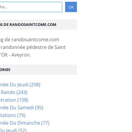
OG DE RANDOSAINTCOME.COM
 randonnée pédestre de Saint
Olt - Aveyron.
ORIES
née Du Jeudi
(298)
s Rando
(243)
tration
(108)
née Du Samedi
(95)
tations
(79)
née Du Dimanche
(77)
u Jeudi
(52)