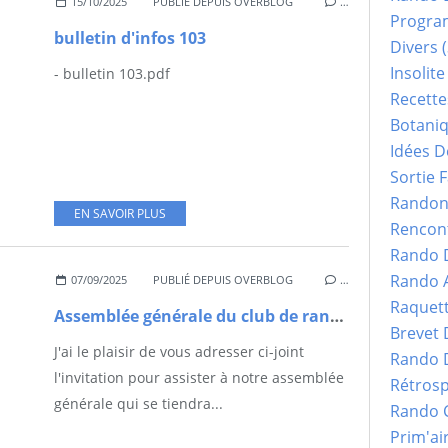
15/10/2025
PUBLIÉ DEPUIS OVERBLOG
…
Progr
bulletin d'infos 103
Divers
(
Insolite
- bulletin 103.pdf
Recette
Botani
Idées D
Sortie F
Randonn
EN SAVOIR PLUS
Rencont
Rando 
Rando 
07/09/2025
PUBLIÉ DEPUIS OVERBLOG
…
Raquet
Assemblée générale du club de rando le SAMEDI 27 SEPTEMBRE à 17h30
Brevet
J'ai le plaisir de vous adresser ci-joint
Rando 
l'invitation pour assister à notre assemblée
Rétrosp
générale qui se tiendra...
Rando 
Prim'ai