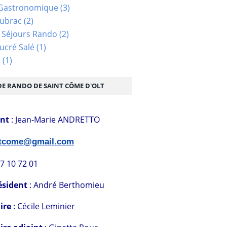
Gastronomique
(3)
Aubrac
(2)
 Séjours Rando
(2)
ucré Salé
(1)
s
(1)
DE RANDO DE SAINT CÔME D'OLT
ent
: Jean-Marie ANDRETTO
stcome@gmail.com
07 10 72 01
ésident
: André Berthomieu
ire
: Cécile Leminier