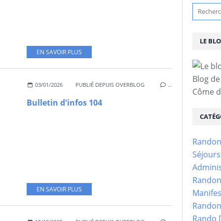
LE BL
EN SAVOIR PLUS
Blog de
03/01/2026
PUBLIÉ DEPUIS OVERBLOG
…
Côme d'
Bulletin d'infos 104
CATÉG
Randon
Séjour
Adminis
Randon
EN SAVOIR PLUS
Manifes
Randon
Rando D