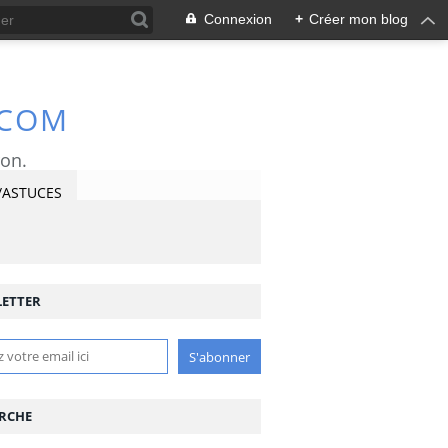
Connexion
+
Créer mon blog
.COM
ron.
/ASTUCES
ETTER
RCHE