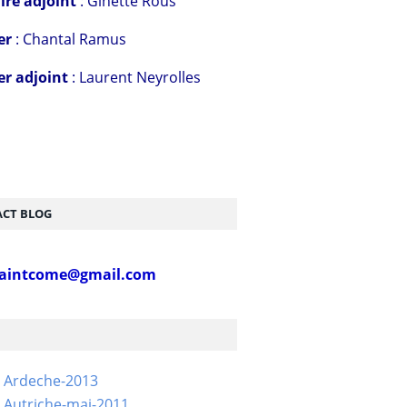
ire adjoint
: Ginette Rous
er
: Chantal Ramus
er adjoint
: Laurent Neyrolles
CT BLOG
aintcome@gmail.com
- Ardeche-2013
 Autriche-mai-2011