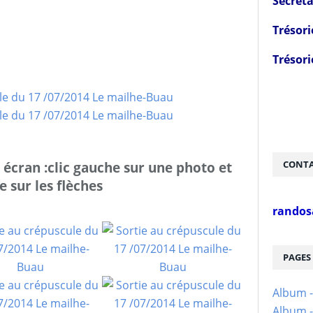
Secréta
Trésori
Trésori
CONTA
n écran :clic gauche sur une photo et
e sur les flèches
randos
PAGES
Album 
Album -