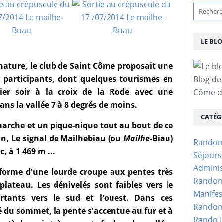
LE BL
 nature, le club de Saint Côme proposait une
t participants, dont quelques tourismes en
Blog de
ier soir à la croix de la Rode avec une
Côme d'
ns la vallée 7 à 8 degrés de moins.
CATÉG
arche et un pique-nique tout au bout de ce
on, Le signal de Mailhebiau (ou
Mailhe
-Biau)
Randon
, à 1 469 m ...
Séjour
Adminis
forme d'une lourde croupe aux pentes très
Randon
ateau. Les dénivelés sont faibles vers le
Manifes
rtants vers le sud et l'ouest. Dans ces
Randon
té du sommet, la pente s'accentue au fur et à
Rando D