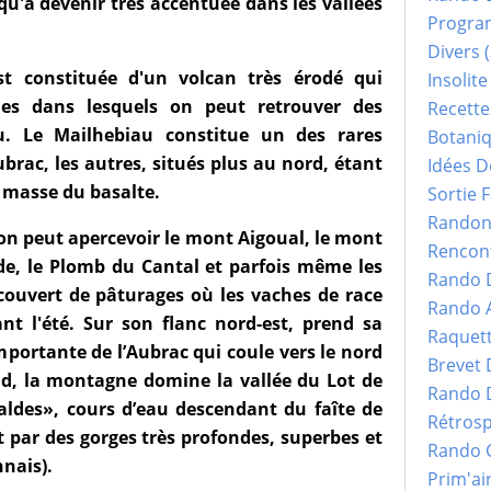
qu'à devenir très accentuée dans les vallées
Progr
Divers
(
t constituée d'un volcan très érodé qui
Insolite
ues dans lesquels on peut retrouver des
Recette
. Le Mailhebiau constitue un des rares
Botani
ubrac, les autres, situés plus au nord, étant
Idées D
a masse du basalte.
Sortie F
Randonn
n peut apercevoir le mont Aigoual, le mont
Rencont
de, le Plomb du Cantal et parfois même les
Rando 
couvert de pâturages où les vaches de race
Rando 
t l'été. Sur son flanc nord-est, prend sa
Raquet
 importante de l’Aubrac qui coule vers le nord
Brevet
ud, la montagne domine la vallée du Lot de
Rando 
raldes», cours d’eau descendant du faîte de
Rétrosp
ot par des gorges très profondes, superbes et
Rando 
nais).
Prim'ai