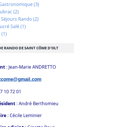
Gastronomique
(3)
Aubrac
(2)
 Séjours Rando
(2)
ucré Salé
(1)
s
(1)
DE RANDO DE SAINT CÔME D'OLT
ent
: Jean-Marie ANDRETTO
stcome@gmail.com
07 10 72 01
ésident
: André Berthomieu
ire
: Cécile Leminier