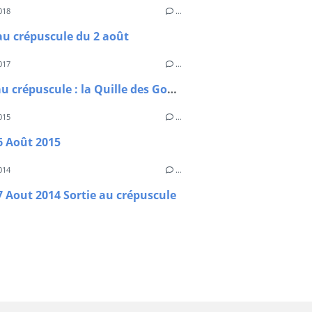
018
…
au crépuscule du 2 août
017
…
sortie au crépuscule : la Quille des Goutals
015
…
6 Août 2015
014
…
7 Aout 2014 Sortie au crépuscule