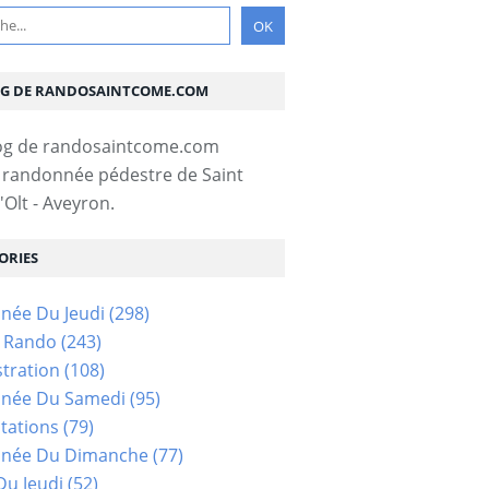
OG DE RANDOSAINTCOME.COM
 randonnée pédestre de Saint
Olt - Aveyron.
ORIES
née Du Jeudi
(298)
s Rando
(243)
tration
(108)
née Du Samedi
(95)
tations
(79)
née Du Dimanche
(77)
u Jeudi
(52)