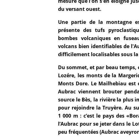
mesure que l'on s'en éloigne jus
du versant ouest.
Une partie de la montagne es
présente des tufs pyroclastiq
bombes volcaniques en fuseau
volcans bien identifiables de l'A
difficilement localisables sous l
Du sommet, et par beau temps, o
Lozére, les monts de la Margeri
Monts Dore. Le Mailhebiau est 
Aubrac viennent brouter pendan
source le Bès, la rivière la plus
pour rejoindre la Truyère. Au s
1 000 m : c’est le pays des «Bo
l’Aubrac pour se jeter dans le L
peu fréquentées (Aubrac aveyron