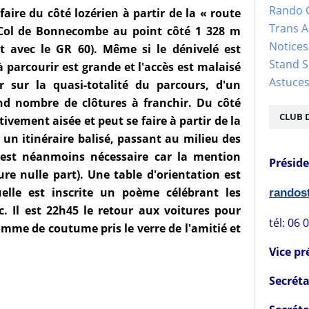
Rando 
ire du côté lozérien à partir de la « route
Trans 
Col de Bonnecombe au point côté 1 328 m
Notices
 avec le GR 60). Même si le dénivelé est
Stand S
à parcourir est grande et l'accès est malaisé
Astuce
r sur la quasi-totalité du parcours, d'un
and nombre de clôtures à franchir. Du côté
CLUB 
tivement aisée et peut se faire à partir de la
un itinéraire balisé, passant au milieu des
e est néanmoins nécessaire car la mention
Présid
re nulle part). Une table d'orientation est
lle est inscrite un poème célébrant les
rando
c. Il est 22h45 le retour aux voitures pour
tél: 06 
omme de coutume pris le verre de l'amitié et
Vice pr
Secréta