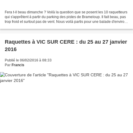
Fera t-il beau dimanche ? Voilà la question que se posent les 10 raquetteurs
qui s'apprêtent à partir du parking des pistes de Brameloup. Il fait beau, pas
trop froid et surtout pas de vent. Nous voilà partis pour une balade d'environ
10 kms. Les paysages...
Raquettes à VIC SUR CERE : du 25 au 27 janvier
2016
Publié le 06/02/2016 à 08:33
Par
Francis