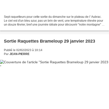
Sept raquetteurs pour cette sortie du dimanche sur le plateau de l' Aubrac.
Le ciel est d'un bleu azur, pas un brin de vent, une température élevée pour
un douze février, bref une journée idéale pour découvrir "notre montagne" de
burons en burons entre...
Sortie Raquettes Brameloup 29 janvier 2023
Publié le 02/02/2023 à 10:14
Par
JEAN-PIERRE