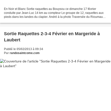
En Noir et Blanc Sortie raquettes au Bouysou ce dimanche 17 février
conduite par Jean-Luc 14 km au compteur Le groupe de 12, raquettes aux
pieds dans les landes du clapier. André à la photo Traversée du Rioumau
limite Départementale Aveyron Cantal Pique-nique...
Sortie Raquettes 2-3-4 Février en Margeride à
Laubert
Publié le 05/02/2013 à 09:34
Par
randosaintcome.com