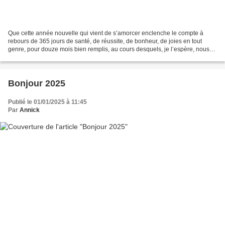
Que cette année nouvelle qui vient de s’amorcer enclenche le compte à
rebours de 365 jours de santé, de réussite, de bonheur, de joies en tout
genre, pour douze mois bien remplis, au cours desquels, je l’espère, nous
partagerons de bons moments lors de...
Bonjour 2025
Publié le 01/01/2025 à 11:45
Par
Annick