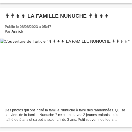
👨‍👨‍👦‍👦 LA FAMILLE NUNUCHE 👨‍👩‍👦‍👦
Publié le 08/08/2023 à 05:47
Par
Annick
Des photos qui ont incité la famille Nunuche à faire des randonnées. Qui se
souvient de la famille Nunuche ? ce couple avec 2 jeunes enfants. Lulu
l’aîné de 5 ans et sa petite sœur Lili de 3 ans. Petit souvenir de leurs
mésaventures. Les vacances de la...