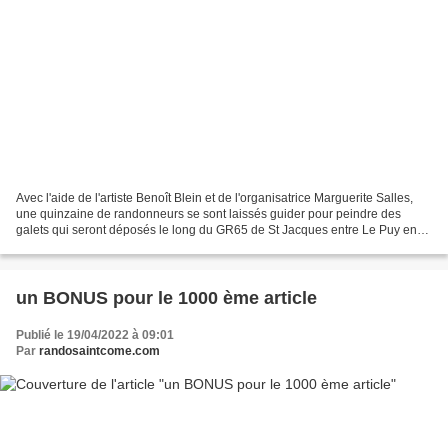
Avec l'aide de l'artiste Benoît Blein et de l'organisatrice Marguerite Salles,
une quinzaine de randonneurs se sont laissés guider pour peindre des
galets qui seront déposés le long du GR65 de St Jacques entre Le Puy en
Velay et Livinhac le Haut, début...
un BONUS pour le 1000 ème article
Publié le 19/04/2022 à 09:01
Par
randosaintcome.com