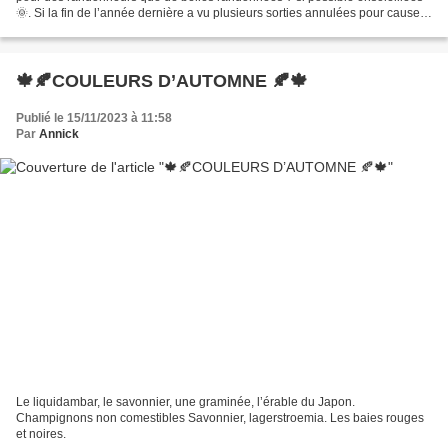
🌞. Si la fin de l’année dernière a vu plusieurs sorties annulées pour cause
de pluie, 2023 fut tout de...
🍁🍂COULEURS D’AUTOMNE 🍂🍁
Publié le 15/11/2023 à 11:58
Par
Annick
Le liquidambar, le savonnier, une graminée, l’érable du Japon.
Champignons non comestibles Savonnier, lagerstroemia. Les baies rouges
et noires.