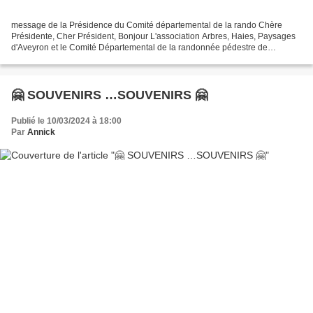
message de la Présidence du Comité départemental de la rando Chère
Présidente, Cher Président, Bonjour L'association Arbres, Haies, Paysages
d'Aveyron et le Comité Départemental de la randonnée pédestre de
l'Aveyron co-organisent une demi-journée thématique...
🤗 SOUVENIRS …SOUVENIRS 🤗
Publié le 10/03/2024 à 18:00
Par
Annick