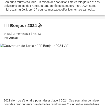
Bonjour à toutes et à tous. En raison des conditions météorologiques et des
prévisions de Météo France, la randonnée du samedi 9 mars 2024 après-
midi est annulée. Merci JP pour ce message, effectivement ce samedi
n’incitait pas à mettre le nez dehors...
🤹‍♀️ Bonjour 2024 🤹
Publié le 03/01/2024 à 16:14
Par
Annick
2023 vient de s’éteindre pour laisser place à 2024. Que souhaiter de mieux
pour des randonneurs que de belles randonnées ? si possible ensoleillées