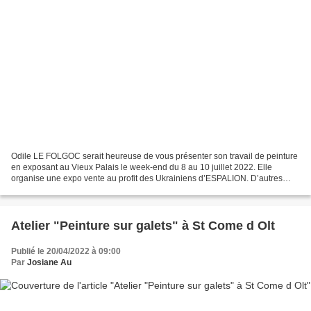
Odile LE FOLGOC serait heureuse de vous présenter son travail de peinture
en exposant au Vieux Palais le week-end du 8 au 10 juillet 2022. Elle
organise une expo vente au profit des Ukrainiens d’ESPALION. D’autres
artistes Christian CAMVEIL, Xavier PITON,...
Atelier "Peinture sur galets" à St Come d Olt
Publié le 20/04/2022 à 09:00
Par
Josiane Au