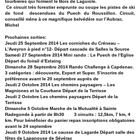
tourbières qui forment le Bois de Laguiole.
Ce circuit très forestier emprunte ou coupe les pistes de ski
de fond descendues du Puech du Roussillon. Circuit,
conseillé mène à ce magnifique belvédère sur l’Aubrac.
Michel
Prochaines sorties:
Jeudi 25 Septembre 2014 Les corniches du Créneau –
L’Aveyron à pied n°12- Départ cascade de Salles la Source
Samedi 27 Septembre 2014 Mini rando : Le Puech de l’Eglise
Départ du foirail d’Estaing
Dimanche 28 Septembre 2014 Rando Challenge à Capdenac.
3 catégories : découverte, Expert et Super. S’inscrire de
préférence avant le 20 septembre auprès de
Jeudi 2 Octobre 2014 Les chemins paysagers – Les
Magniones et la Courbane Départ de la Terrisse
Jeudi 2 Octobre Les chemins paysagers Départ de la
Terrisse
Dimanche 5 Octobre Marche de la Mutualité à Sainte
Radegonde à partir de 8h30 3 circuits : 12,5km, 7 km, 4
km. Pour bénéficier du panier repas inscriptions obligatoires
avant le 24 septembre
Jeudi 9 Octobre 2014 Le causse de Lagarde Départ salle des
fêtes de Lapanouse de Sévérac