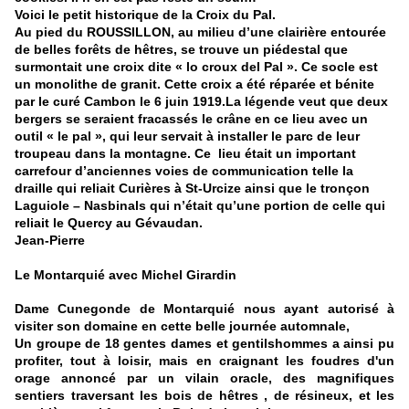
Voici le petit historique de la Croix du Pal.
Au pied du ROUSSILLON, au milieu d’une clairière entourée
de belles forêts de hêtres, se trouve un piédestal que
surmontait une croix dite « lo croux del Pal ». Ce socle est
un monolithe de granit. Cette croix a été réparée et bénite
par le curé Cambon le 6 juin 1919.La légende veut que deux
bergers se seraient fracassés le crâne en ce lieu avec un
outil « le pal », qui leur servait à installer le parc de leur
troupeau dans la montagne. Ce lieu était un important
carrefour d’anciennes voies de communication telle la
draille qui reliait Curières à St-Urcize ainsi que le tronçon
Laguiole – Nasbinals qui n’était qu’une portion de celle qui
reliait le Quercy au Gévaudan.
Jean-Pierre
Le Montarquié avec Michel Girardin
Dame Cunegonde de Montarquié nous ayant autorisé à
visiter son domaine en cette belle journée automnale,
Un groupe de 18 gentes dames et gentilshommes a ainsi pu
profiter, tout à loisir, mais en craignant les foudres d'un
orage annoncé par un vilain oracle, des magnifiques
sentiers traversant les bois de hêtres , de résineux, et les