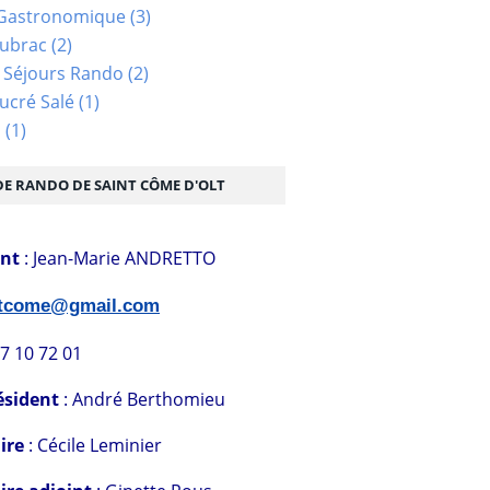
Gastronomique
(3)
Aubrac
(2)
 Séjours Rando
(2)
ucré Salé
(1)
s
(1)
DE RANDO DE SAINT CÔME D'OLT
ent
: Jean-Marie ANDRETTO
stcome@gmail.com
07 10 72 01
ésident
: André Berthomieu
ire
: Cécile Leminier