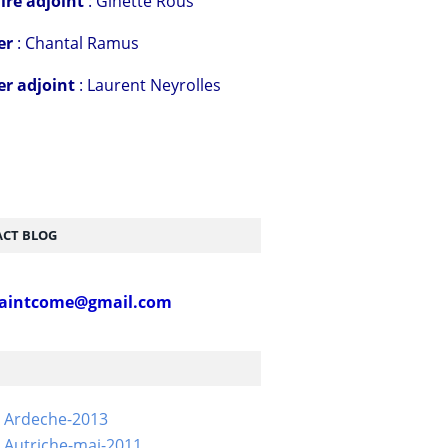
ire adjoint
: Ginette Rous
er
: Chantal Ramus
er adjoint
: Laurent Neyrolles
CT BLOG
aintcome@gmail.com
- Ardeche-2013
 Autriche-mai-2011