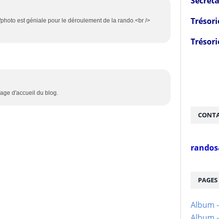
Secréta
Trésori
e/photo est géniale pour le déroulement de la rando.<br />
Trésori
age d'accueil du blog.
CONTA
randos
PAGES
Album 
Album -