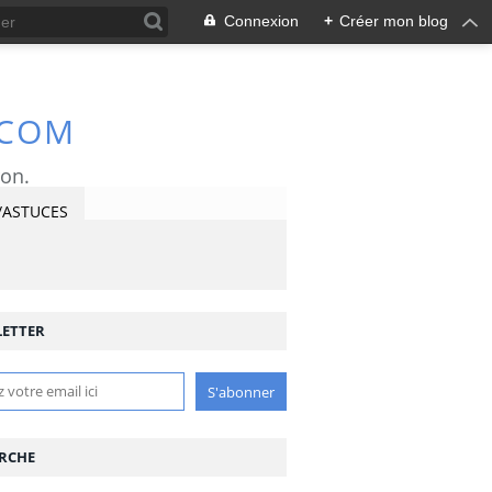
Connexion
+
Créer mon blog
.COM
ron.
/ASTUCES
ETTER
RCHE