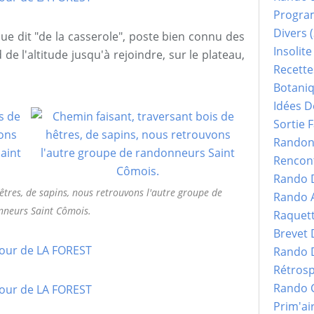
Progr
Divers
(
ue dit "de la casserole", poste bien connu des
Insolite
e l'altitude jusqu'à rejoindre, sur le plateau,
Recette
Botani
Idées D
Sortie F
Randonn
Rencont
Rando 
êtres, de sapins, nous retrouvons l'autre groupe de
Rando 
neurs Saint Cômois.
Raquet
Brevet
Rando 
Rétrosp
Rando 
Prim'ai