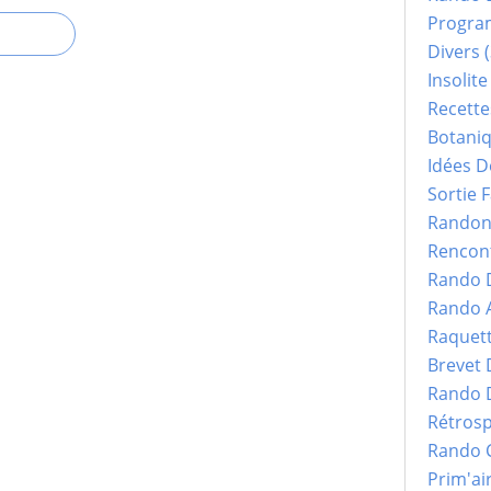
Progr
Divers
(
Insolite
Recette
Botani
Idées D
Sortie F
Randonn
Rencont
Rando 
Rando 
Raquet
Brevet
Rando 
Rétrosp
Rando 
Prim'ai