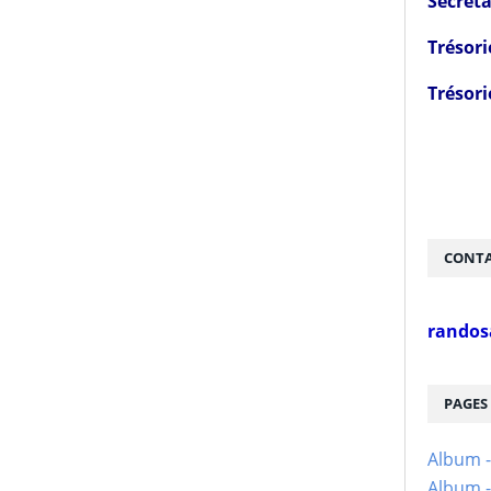
Secréta
Trésori
Trésori
CONTA
randos
PAGES
Album 
Album -