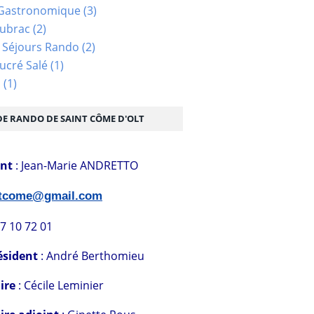
Gastronomique
(3)
Aubrac
(2)
 Séjours Rando
(2)
ucré Salé
(1)
s
(1)
DE RANDO DE SAINT CÔME D'OLT
ent
: Jean-Marie ANDRETTO
stcome@gmail.com
07 10 72 01
ésident
: André Berthomieu
ire
: Cécile Leminier