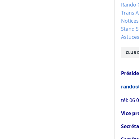
Rando 
Trans 
Notices
Stand S
Astuce
CLUB 
Présid
rando
tél: 06 
Vice pr
Secréta