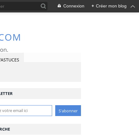
Connexion
+
Créer mon blog
.COM
ron.
/ASTUCES
ETTER
RCHE