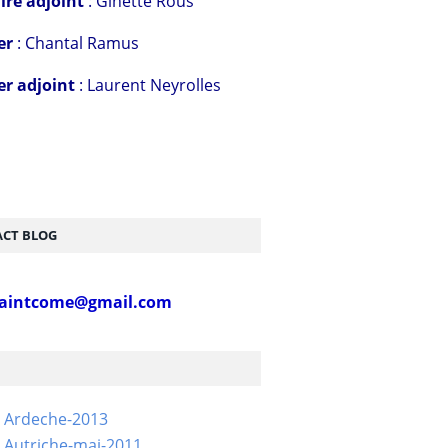
ire adjoint
: Ginette Rous
er
: Chantal Ramus
er adjoint
: Laurent Neyrolles
CT BLOG
aintcome@gmail.com
- Ardeche-2013
 Autriche-mai-2011