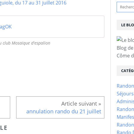
LE BL
lagOK
u club Mosaïque d'espalion
Blog de
Côme d'
CATÉG
Randon
Séjour
Adminis
Randon
annulation rando du 21 juillet
Manifes
Randon
LE
Rando D