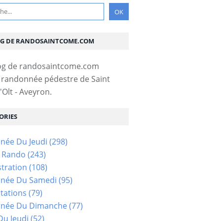
OG DE RANDOSAINTCOME.COM
 randonnée pédestre de Saint
Olt - Aveyron.
ORIES
née Du Jeudi
(298)
s Rando
(243)
tration
(108)
née Du Samedi
(95)
tations
(79)
née Du Dimanche
(77)
u Jeudi
(52)