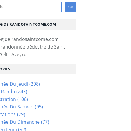
OG DE RANDOSAINTCOME.COM
 randonnée pédestre de Saint
Olt - Aveyron.
ORIES
née Du Jeudi
(298)
s Rando
(243)
tration
(108)
née Du Samedi
(95)
tations
(79)
née Du Dimanche
(77)
u Jeudi
(52)