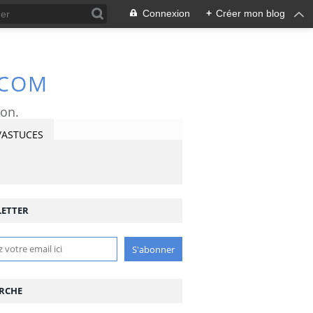
Connexion
+
Créer mon blog
.COM
ron.
/ASTUCES
ETTER
RCHE