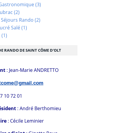
Gastronomique
(3)
Aubrac
(2)
 Séjours Rando
(2)
ucré Salé
(1)
s
(1)
DE RANDO DE SAINT CÔME D'OLT
ent
: Jean-Marie ANDRETTO
stcome@gmail.com
07 10 72 01
ésident
: André Berthomieu
ire
: Cécile Leminier