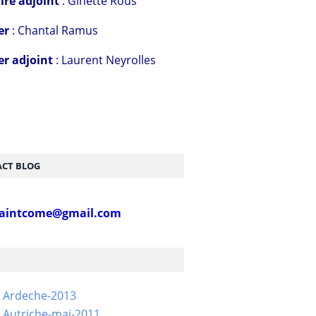
ire adjoint
: Ginette Rous
er
: Chantal Ramus
er adjoint
: Laurent Neyrolles
CT BLOG
aintcome@gmail.com
- Ardeche-2013
 Autriche-mai-2011