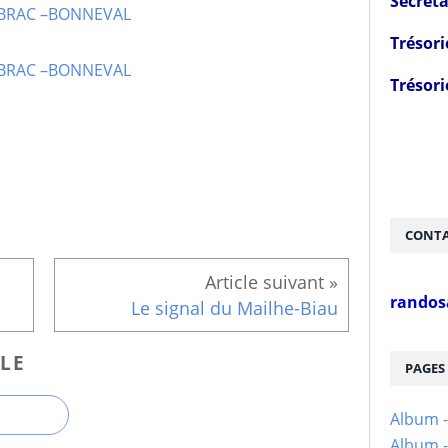
Secréta
Trésori
Trésori
CONTA
randos
Le signal du Mailhe-Biau
LE
PAGES
Album 
Album -