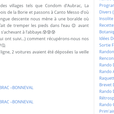
Progr
 des villages tels que Condom d’Aubrac, La
Divers
(
bois de la Borie et passons à Canto Messo d’où
Insolite
longue descente nous mène à une boralde où
Recette
fait de tremper les pieds dans l’eau 😌 avant
Botani
e s’achevant à l’abbaye.😰😰😰
Idées D
qui ont suivi...) comment récupérons-nous nos
Sortie F
?🤔
Randonn
igne, 2 voitures avaient été déposées la veille
Rencont
Rando 
Rando 
Raquet
Brevet
Rando 
Rétrosp
Rando 
Prim'ai