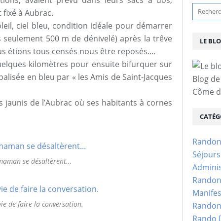
ions, avaient prévu dans leurs sacs à dos,
 fixé à Aubrac.
oleil, ciel bleu, condition idéale pour démarrer
 seulement 500 m de dénivelé) après la trêve
LE BL
s étions tous censés nous être reposés....
lques kilomètres pour ensuite bifurquer sur
alisée en bleu par « les Amis de Saint-Jacques
Blog de
Côme d'
s jaunis de l’Aubrac où ses habitants à cornes
CATÉG
Randon
Séjour
maman se désaltèrent...
Adminis
Randon
Manifes
vie de faire la conversation.
Randon
Rando D