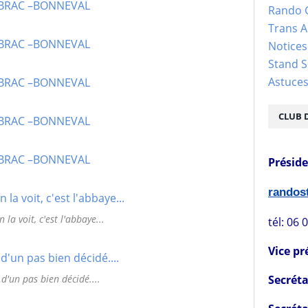
Rando 
Trans 
Notices
Stand S
Astuce
CLUB 
Présid
rando
n la voit, c'est l'abbaye...
tél: 06 
Vice pr
Secréta
 d'un pas bien décidé....