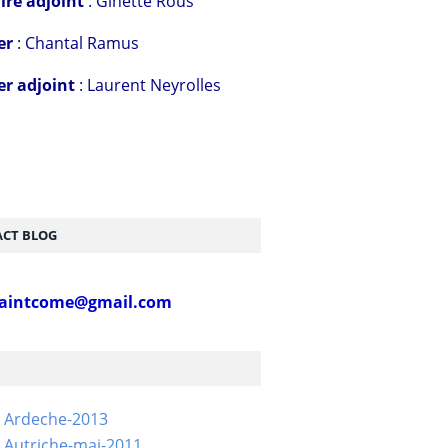
ire adjoint
: Ginette Rous
er
: Chantal Ramus
er adjoint
: Laurent Neyrolles
CT BLOG
aintcome@gmail.com
- Ardeche-2013
 Autriche-mai-2011