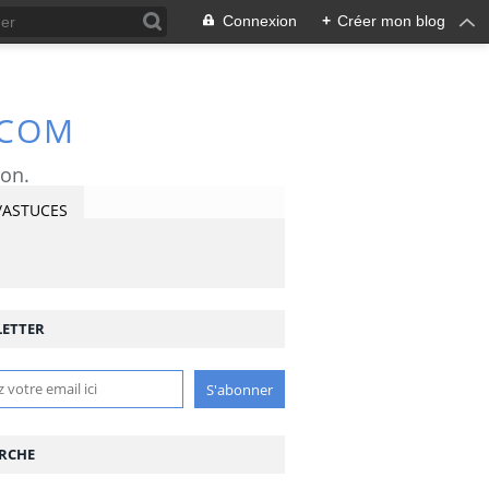
Connexion
+
Créer mon blog
.COM
ron.
/ASTUCES
ETTER
RCHE