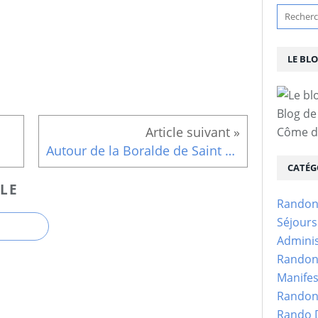
LE BL
Blog de
Côme d'
Autour de la Boralde de Saint Chély, le 22 septembre
CATÉG
LE
Randon
Séjour
Adminis
Randon
Manifes
Randon
Rando D