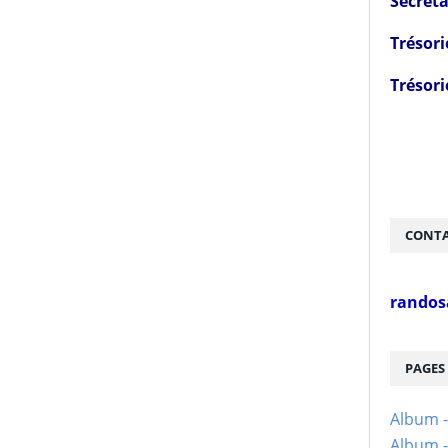
Secréta
Trésori
Trésori
CONTA
randos
PAGES
Album 
Album -