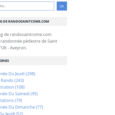
OG DE RANDOSAINTCOME.COM
 randonnée pédestre de Saint
Olt - Aveyron.
ORIES
née Du Jeudi
(298)
s Rando
(243)
tration
(108)
née Du Samedi
(95)
tations
(79)
née Du Dimanche
(77)
u Jeudi
(52)