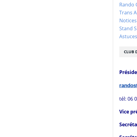
Rando 
Trans 
Notices
Stand S
Astuce
CLUB 
Présid
rando
tél: 06 
Vice pr
Secréta