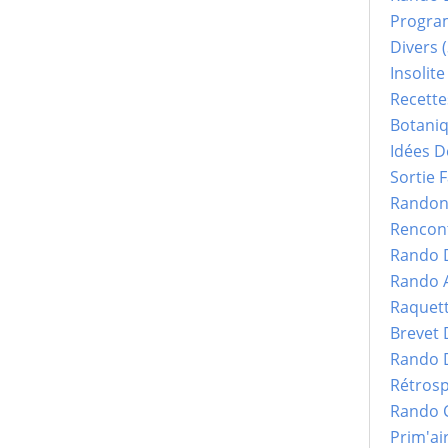
Progr
Divers
(
Insolite
Recette
Botani
Idées D
Sortie F
Randonn
Rencont
Rando 
Rando 
Raquet
Brevet
Rando 
Rétrosp
Rando 
Prim'ai