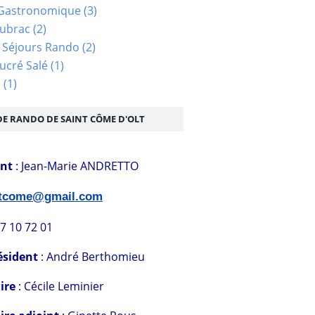
Gastronomique
(3)
Aubrac
(2)
 Séjours Rando
(2)
ucré Salé
(1)
s
(1)
DE RANDO DE SAINT CÔME D'OLT
ent
: Jean-Marie ANDRETTO
stcome@gmail.com
07 10 72 01
ésident
: André Berthomieu
ire
: Cécile Leminier