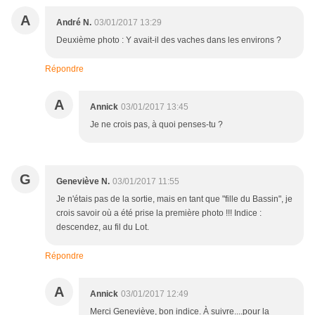
A
André N.
03/01/2017 13:29
Deuxième photo : Y avait-il des vaches dans les environs ?
Répondre
A
Annick
03/01/2017 13:45
Je ne crois pas, à quoi penses-tu ?
G
Geneviève N.
03/01/2017 11:55
Je n'étais pas de la sortie, mais en tant que "fille du Bassin", je
crois savoir où a été prise la première photo !!! Indice :
descendez, au fil du Lot.
Répondre
A
Annick
03/01/2017 12:49
Merci Geneviève, bon indice. À suivre....pour la