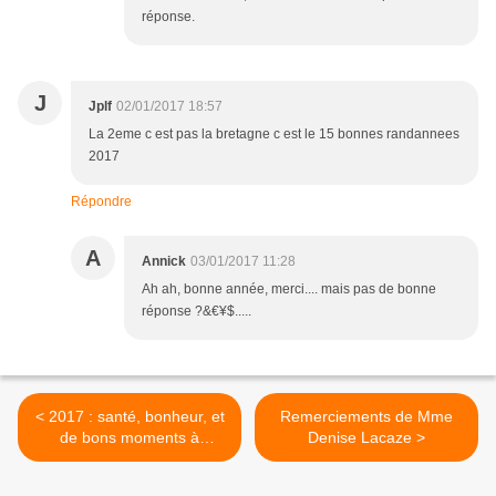
réponse.
J
Jplf
02/01/2017 18:57
La 2eme c est pas la bretagne c est le 15 bonnes randannees
2017
Répondre
A
Annick
03/01/2017 11:28
Ah ah, bonne année, merci.... mais pas de bonne
réponse ?&€¥$.....
< 2017 : santé, bonheur, et
Remerciements de Mme
de bons moments à
Denise Lacaze >
partager