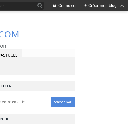
Connexion
+
Créer mon blog
.COM
ron.
/ASTUCES
ETTER
RCHE