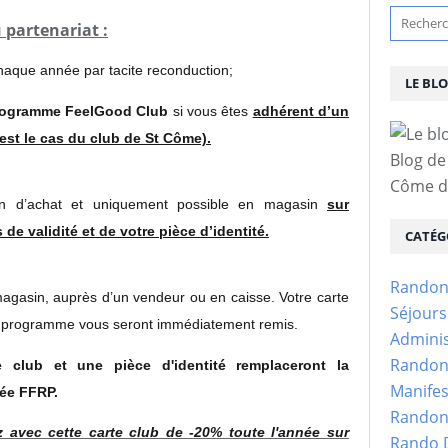
 partenariat :
haque année par tacite reconduction;
LE BL
ogramme FeelGood Club
si vous êtes
adhérent d’un
'est le cas du club de St Côme).
Blog de
Côme d'
tion d’achat et uniquement possible en magasin
sur
de validité et de votre pièce d’identité.
CATÉG
Randon
agasin, auprès d’un vendeur ou en caisse. Votre carte
Séjour
du programme vous seront immédiatement remis
.
Adminis
Randon
 club et une pièce d'identité remplaceront la
Manifes
née FFRP.
Randon
z avec cette carte club de -20% toute l'année sur
Rando D