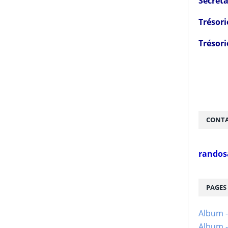
Secréta
Trésori
Trésori
CONTA
randos
PAGES
Album 
Album -