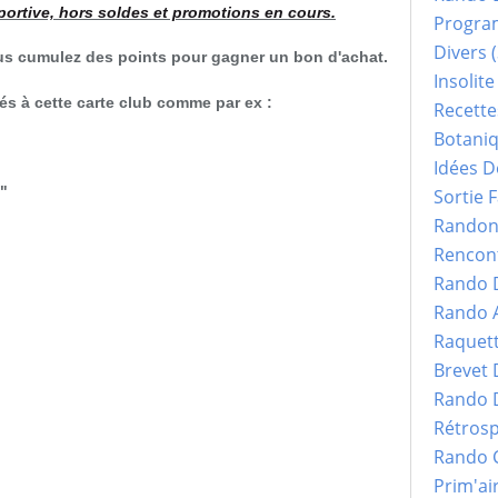
portive, hors soldes et promotions en cours.
Progr
Divers
(
ous cumulez des points pour gagner un bon d'achat.
Insolite
s à cette carte club comme par ex :
Recette
Botani
Idées D
"
Sortie F
Randonn
Rencont
Rando 
Rando 
 :
Raquet
Brevet
Rando 
es produits*, vous cumulez des points
Rétrosp
gner un bon d’achat.
Rando 
Prim'ai