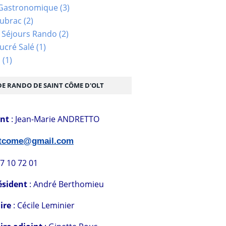
Gastronomique
(3)
Aubrac
(2)
 Séjours Rando
(2)
ucré Salé
(1)
s
(1)
DE RANDO DE SAINT CÔME D'OLT
ent
: Jean-Marie ANDRETTO
stcome@gmail.com
07 10 72 01
ésident
: André Berthomieu
ire
: Cécile Leminier