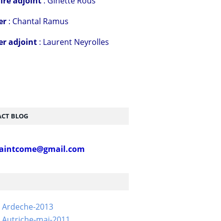
ire adjoint
: Ginette Rous
er
: Chantal Ramus
er adjoint
: Laurent Neyrolles
CT BLOG
aintcome@gmail.com
- Ardeche-2013
 Autriche-mai-2011