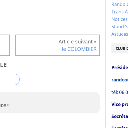
Rando 
Trans 
Notices
Stand S
Astuce
le COLOMBIER
CLUB 
LE
Présid
rando
tél: 06 
Vice pr
DE !!!
Secréta