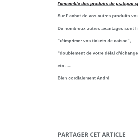
l'ensemble des produits de pratique s
Sur l' achat de vos autres produits v
De nombreux autres avantages sont lié
"réimprimer vos tickets de caisse",
"doublement de votre délai d'échange
etc .....
Bien cordialement André
Vous bénéficiez dès maintenant de
Sur l’achat de vos autr
pour ga
PARTAGER CET ARTICLE