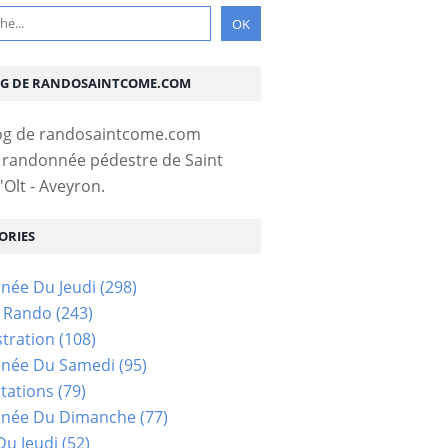
OG DE RANDOSAINTCOME.COM
 randonnée pédestre de Saint
Olt - Aveyron.
ORIES
née Du Jeudi
(298)
s Rando
(243)
tration
(108)
née Du Samedi
(95)
tations
(79)
née Du Dimanche
(77)
u Jeudi
(52)