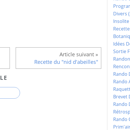
Progr
Divers
(
Insolite
Recette
Botani
Idées D
Sortie F
Randonn
Recette du "nid d'abeilles"
Rencont
Rando 
LE
Rando 
Raquet
Brevet
Rando 
Rétrosp
Rando 
Prim'ai