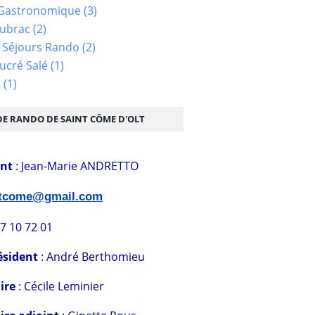
Gastronomique
(3)
Aubrac
(2)
 Séjours Rando
(2)
ucré Salé
(1)
s
(1)
DE RANDO DE SAINT CÔME D'OLT
ent
: Jean-Marie ANDRETTO
stcome@gmail.com
07 10 72 01
ésident
: André Berthomieu
ire
: Cécile Leminier