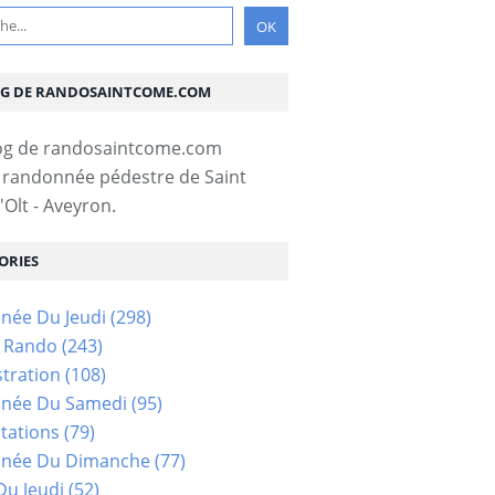
OG DE RANDOSAINTCOME.COM
 randonnée pédestre de Saint
Olt - Aveyron.
ORIES
née Du Jeudi
(298)
s Rando
(243)
tration
(108)
née Du Samedi
(95)
tations
(79)
née Du Dimanche
(77)
u Jeudi
(52)