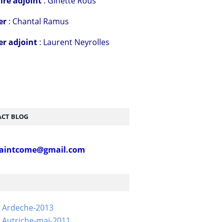
ire adjoint
: Ginette Rous
er
: Chantal Ramus
er adjoint
: Laurent Neyrolles
CT BLOG
aintcome@gmail.com
- Ardeche-2013
 Autriche-mai-2011