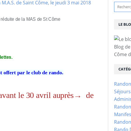
é réduite de la MAS de St Côme
LE BL
Blog de
Côme d'
ettes.
CATÉG
 offert par le club de rando.
Randon
Séjour
 avant le 30 avril auprès→ de
Adminis
Randon
Manifes
Randon
Rando D