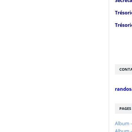
Secréta
Trésori
Trésori
CONTA
randos
PAGES
Album 
Album -