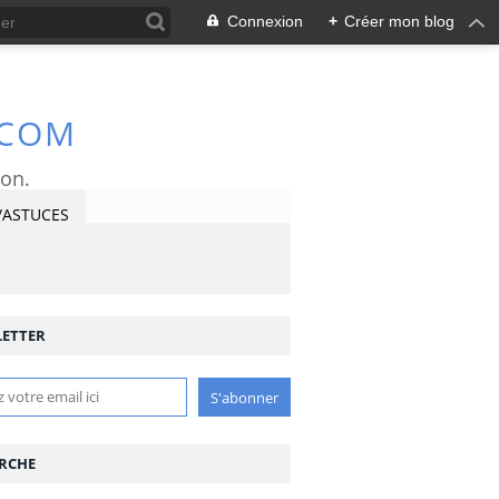
Connexion
+
Créer mon blog
.COM
ron.
/ASTUCES
ETTER
RCHE