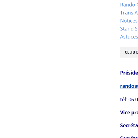
Rando 
Trans 
Notices
Stand S
Astuce
CLUB 
Présid
rando
tél: 06 
Vice pr
Secréta