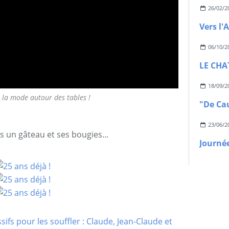
26/02/2
Vers l
06/10/2
LE CHA
18/09/2
 la mode autour des tables !
23/06/2
rs un gâteau et ses bougies...
Journé