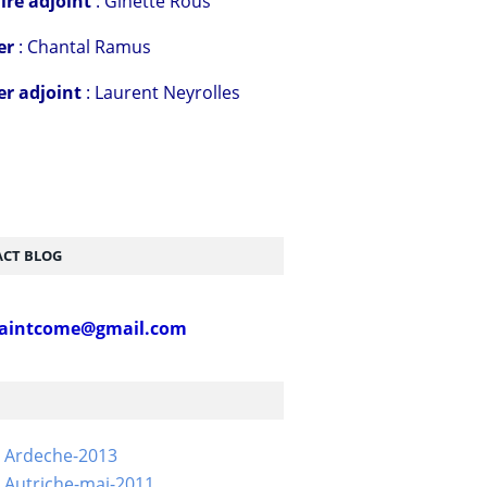
ire adjoint
: Ginette Rous
er
: Chantal Ramus
er adjoint
: Laurent Neyrolles
CT BLOG
aintcome@gmail.com
- Ardeche-2013
 Autriche-mai-2011