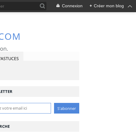
Connexion
+
Créer mon blog
.COM
ron.
/ASTUCES
ETTER
RCHE