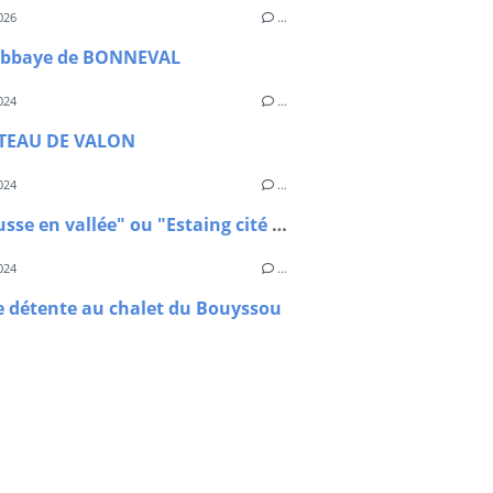
026
…
'Abbaye de BONNEVAL
024
…
TEAU DE VALON
024
…
"De Causse en vallée" ou "Estaing cité illustre"
024
…
e détente au chalet du Bouyssou