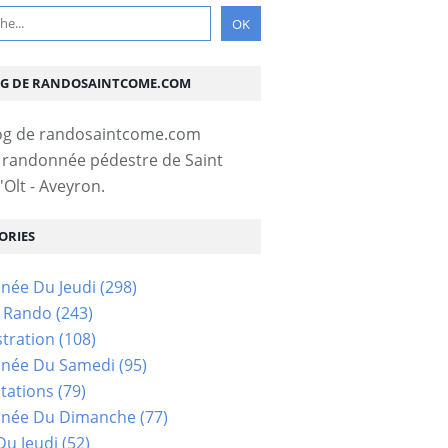
OG DE RANDOSAINTCOME.COM
 randonnée pédestre de Saint
Olt - Aveyron.
ORIES
née Du Jeudi
(298)
s Rando
(243)
tration
(108)
née Du Samedi
(95)
tations
(79)
née Du Dimanche
(77)
u Jeudi
(52)