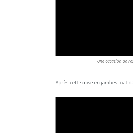
Une occasion de res
Après cette mise en jambes matinale