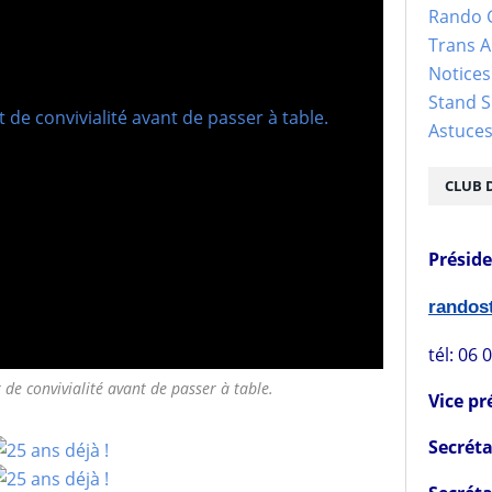
Rando 
Trans 
Notices
Stand S
Astuce
CLUB 
Présid
rando
tél: 06 
e convivialité avant de passer à table.
Vice pr
Secréta