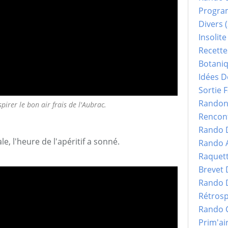
Progr
Divers
(
Insolite
Recette
Botani
Idées D
Sortie F
Randonn
pirer le bon air frais de l'Aubrac.
Rencont
Rando 
, l'heure de l'apéritif a sonné.
Rando 
Raquet
Brevet
Rando 
Rétrosp
Rando 
Prim'ai