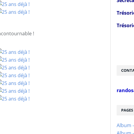
Secréta
Trésori
Trésori
incontournable !
CONTA
randos
PAGES
Album 
Album -