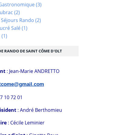
Gastronomique
(3)
Aubrac
(2)
 Séjours Rando
(2)
ucré Salé
(1)
s
(1)
DE RANDO DE SAINT CÔME D'OLT
ent
: Jean-Marie ANDRETTO
stcome@gmail.com
07 10 72 01
ésident
: André Berthomieu
ire
: Cécile Leminier