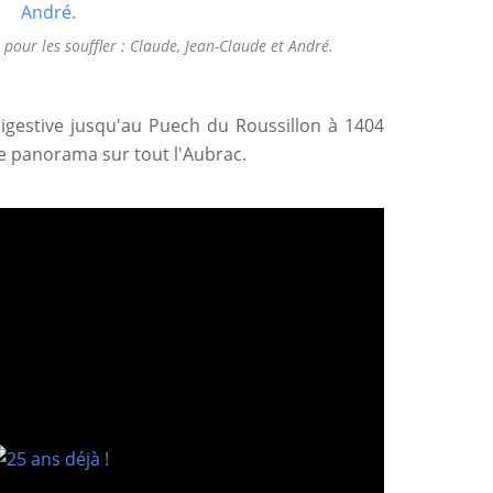
fs pour les souffler : Claude, Jean-Claude et André.
digestive jusqu'au Puech du Roussillon à 1404
e panorama sur tout l'Aubrac.