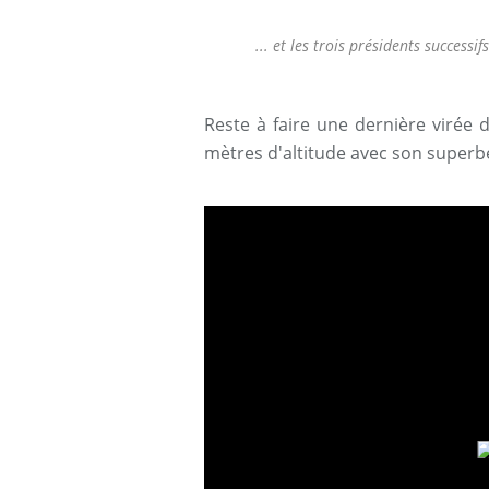
... et les trois présidents successi
Reste à faire une dernière virée 
mètres d'altitude avec son superb