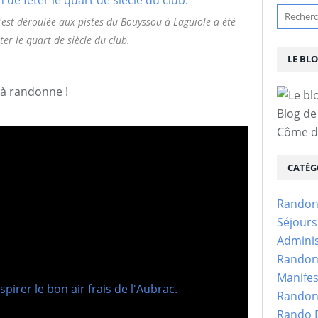
s'est déroulée aux pistes du Bouyssou à Laguiole a été
ter le quart de siècle du club.
LE BL
çà randonne !
Blog de
Côme d'
CATÉG
Randon
Séjour
Adminis
Randon
Manifes
Randon
Rando D