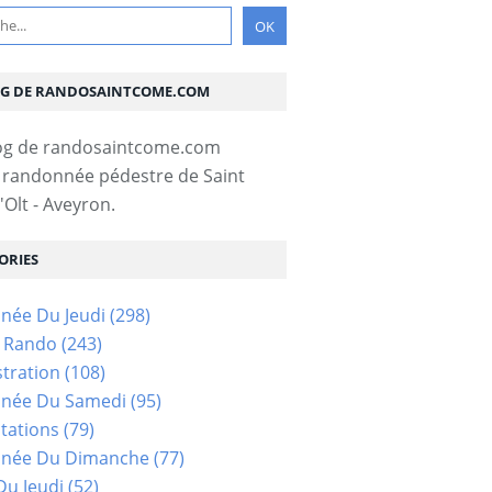
OG DE RANDOSAINTCOME.COM
 randonnée pédestre de Saint
Olt - Aveyron.
ORIES
née Du Jeudi
(298)
s Rando
(243)
tration
(108)
née Du Samedi
(95)
tations
(79)
née Du Dimanche
(77)
u Jeudi
(52)