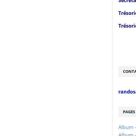
Secréta
Trésori
Trésori
CONTA
randos
PAGES
Album 
Album -