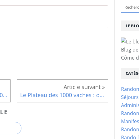
LE BL
Blog de
Côme d'
CATÉG
Randon
programme 3ème trimestre 2018
Le Plateau des 1000 vaches : dimanche, LE PUY DE SARRAN
Séjour
Adminis
LE
Randon
Manifes
Randon
Rando D