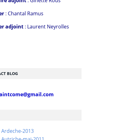
ire adjoint
: Ginette Rous
er
: Chantal Ramus
er adjoint
: Laurent Neyrolles
CT BLOG
aintcome@gmail.com
- Ardeche-2013
 Autriche-mai-2011