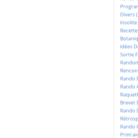
Progr
Divers
(
Insolite
Recette
Botani
Idées D
Sortie F
Randonn
Rencont
Rando 
Rando 
Raquet
Brevet
Rando 
Rétrosp
Rando 
Prim'ai