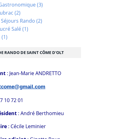
Gastronomique
(3)
Aubrac
(2)
 Séjours Rando
(2)
ucré Salé
(1)
s
(1)
DE RANDO DE SAINT CÔME D'OLT
ent
: Jean-Marie ANDRETTO
stcome@gmail.com
07 10 72 01
ésident
: André Berthomieu
ire
: Cécile Leminier