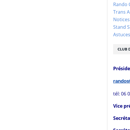
Rando 
Trans 
Notices
Stand S
Astuce
CLUB 
Présid
rando
tél: 06 
Vice pr
Secréta