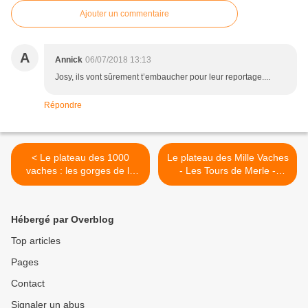
Ajouter un commentaire
A
Annick
06/07/2018 13:13
Josy, ils vont sûrement t’embaucher pour leur reportage....
Répondre
< Le plateau des 1000
Le plateau des Mille Vaches
vaches : les gorges de la
- Les Tours de Merle -
Dordogne
dernière rando >
Hébergé par Overblog
Top articles
Pages
Contact
Signaler un abus