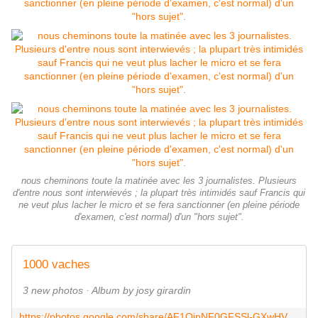
nous cheminons toute la matinée avec les 3 journalistes. Plusieurs
d'entre nous sont interwievés ; la plupart très intimidés sauf Francis qui
ne veut plus lacher le micro et se fera sanctionner (en pleine période
d'examen, c'est normal) d'un "hors sujet".
1000 vaches
3 new photos · Album by josy girardin
https://photos.google.com/share/AF1QipNF0GFSSl-GXwHVa1io_FXxBl7otJ5X6nwdJGXURjIGhja9J7OcqznMjrdDsSe1iA?key=MnBEcFpsank5M2hDcG92cEQ3QmVlSm04UmRVLVFn