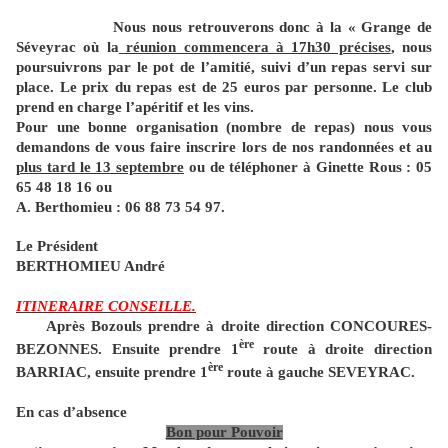
Nous nous retrouverons donc à la « Grange de
Séveyrac où la
réunion commencera à 17h30 précises
, nous
poursuivrons par le pot de l’amitié, suivi d’un repas servi sur
place. Le prix du repas est de 25 euros par personne. Le club
prend en charge l’apéritif et les vins.
Pour une bonne organisation (nombre de repas) nous vous
demandons de vous faire inscrire lors de nos randonnées et au
plus tard le 13 septembre
ou de téléphoner à Ginette Rous : 05
65 48 18 16 ou
A. Berthomieu : 06 88 73 54 97.
Le Président
BERTHOMIEU André
ITINERAIRE CONSEILLE.
Après Bozouls prendre à droite direction CONCOURES-
ère
BEZONNES. Ensuite prendre 1
route à droite direction
ère
BARRIAC, ensuite prendre 1
route à gauche SEVEYRAC.
En cas d’absence
Bon pour Pouvoir