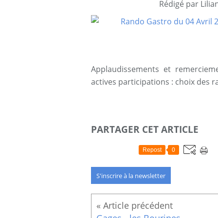
Rédigé par Lilia
Applaudissements et remercieme
actives participations : choix des 
PARTAGER CET ARTICLE
Repost
0
S'inscrire à la newsletter
Gages - les Bourines