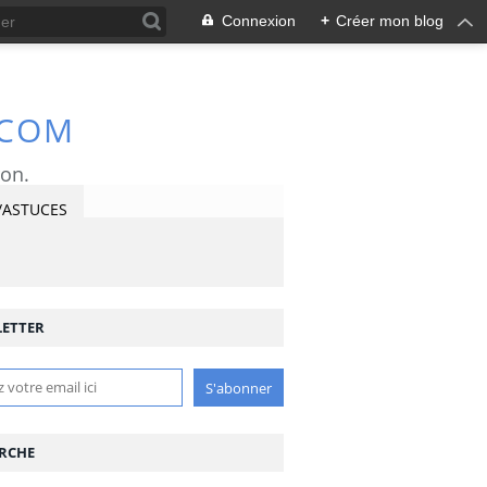
Connexion
+
Créer mon blog
.COM
ron.
/ASTUCES
ETTER
RCHE