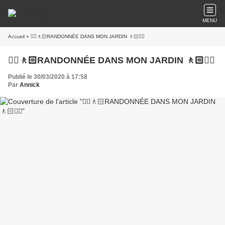
MENU
Accueil
» 🚶‍♀️🚶🏻RANDONNÉE DANS MON JARDIN 🚶🏻🚶‍♀️
🚶‍♀️🚶🏻RANDONNÉE DANS MON JARDIN 🚶🏻🚶‍♀️
Publié le 30/03/2020 à 17:58
Par
Annick