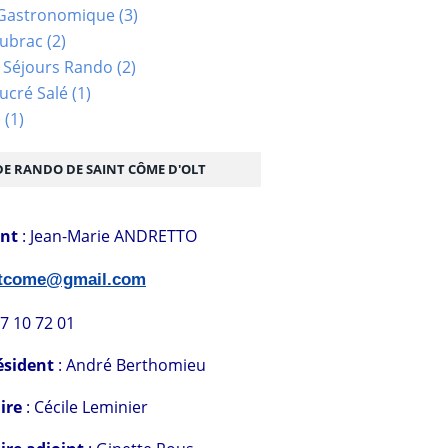
Gastronomique
(3)
Aubrac
(2)
 Séjours Rando
(2)
ucré Salé
(1)
s
(1)
DE RANDO DE SAINT CÔME D'OLT
ent
: Jean-Marie ANDRETTO
stcome@gmail.com
07 10 72 01
ésident
: André Berthomieu
ire
: Cécile Leminier