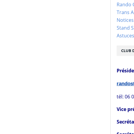
Rando 
Trans 
Notices
Stand S
Astuce
CLUB 
Présid
rando
tél: 06 
Vice pr
Secréta