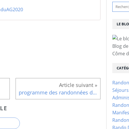
nduAG2020
LE BL
Blog de
Côme d'
CATÉG
Randon
Séjour
programme des randonnées du 4ème trimestre 2020
Adminis
Randon
LE
Manifes
Randon
Rando D