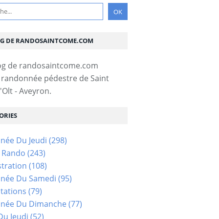
OG DE RANDOSAINTCOME.COM
 randonnée pédestre de Saint
Olt - Aveyron.
ORIES
née Du Jeudi
(298)
s Rando
(243)
tration
(108)
née Du Samedi
(95)
tations
(79)
née Du Dimanche
(77)
u Jeudi
(52)