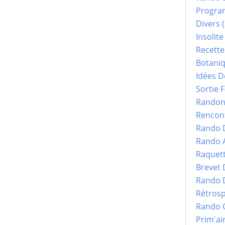
Progr
Divers
(
Insolite
Recette
Botani
Idées D
Sortie F
Randonn
Rencont
Rando 
Rando 
Raquet
Brevet
Rando 
Rétrosp
Rando 
Prim'ai