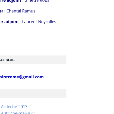
ire adjoint
: Ginette Rous
er
: Chantal Ramus
er adjoint
: Laurent Neyrolles
CT BLOG
aintcome@gmail.com
- Ardeche-2013
 Autriche-mai-2011