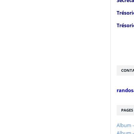
Secréta
Trésori
Trésori
CONTA
randos
PAGES
Album 
Album -