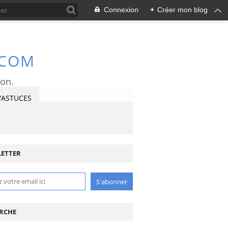
Connexion
+
Créer mon blog
.COM
ron.
/ASTUCES
ETTER
RCHE