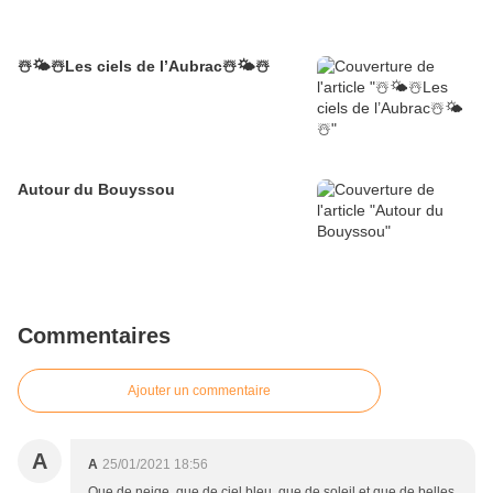
☃️🌤☃️Les ciels de l’Aubrac☃️🌤☃️
Autour du Bouyssou
Commentaires
Ajouter un commentaire
A
A
25/01/2021 18:56
Que de neige, que de ciel bleu, que de soleil et que de belles