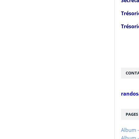
Secréta
Trésori
Trésori
CONTA
randos
PAGES
Album 
Album -