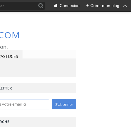
Connexion
+
Créer mon blog
.COM
ron.
/ASTUCES
ETTER
RCHE