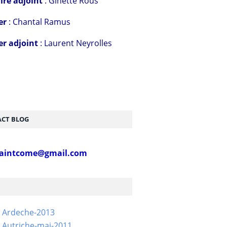
ire adjoint
: Ginette Rous
er
: Chantal Ramus
er adjoint
: Laurent Neyrolles
CT BLOG
aintcome@gmail.com
- Ardeche-2013
 Autriche-mai-2011