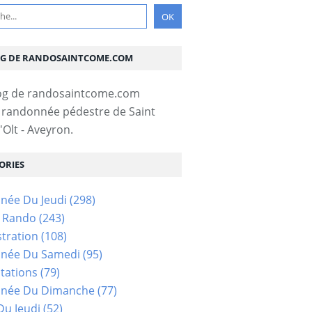
OG DE RANDOSAINTCOME.COM
 randonnée pédestre de Saint
Olt - Aveyron.
ORIES
née Du Jeudi
(298)
s Rando
(243)
tration
(108)
née Du Samedi
(95)
tations
(79)
née Du Dimanche
(77)
u Jeudi
(52)