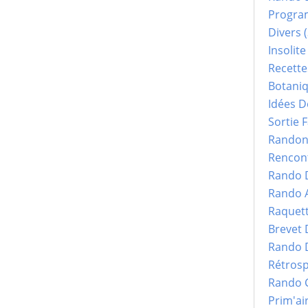
Progr
Divers
(
Insolite
Recette
Botani
Idées D
Sortie F
Randonn
Rencont
Rando 
Rando 
Raquet
Brevet
Rando 
Rétrosp
Rando 
Prim'ai