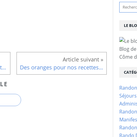
LE BL
Blog de
Côme d'
Meilleurs Vœux de Bonheur et de Santé pour l' Année 2021
Des oranges pour nos recettes d'hiver
CATÉG
LE
Randon
Séjour
Adminis
Randon
Manifes
Randon
Rando D