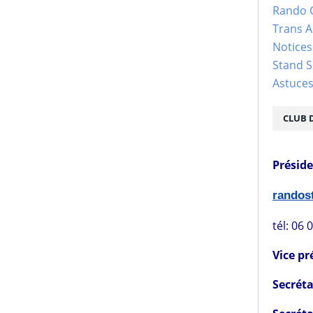
Rando 
Trans 
Notices
Stand S
Astuce
CLUB 
Présid
rando
tél: 06 
Vice pr
Secréta