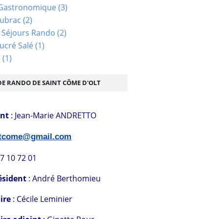
Gastronomique
(3)
Aubrac
(2)
 Séjours Rando
(2)
ucré Salé
(1)
s
(1)
DE RANDO DE SAINT CÔME D'OLT
ent
: Jean-Marie ANDRETTO
stcome@gmail.com
07 10 72 01
ésident
: André Berthomieu
ire
: Cécile Leminier