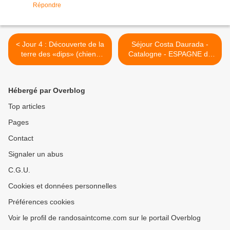
Répondre
< Jour 4 : Découverte de la
Séjour Costa Daurada -
terre des «dips» (chiens
Catalogne - ESPAGNE du
vampires)
26/9 au 2/10/2021 - Jour 5 -
Le delta de l'Ebre >
Hébergé par Overblog
Top articles
Pages
Contact
Signaler un abus
C.G.U.
Cookies et données personnelles
Préférences cookies
Voir le profil de randosaintcome.com sur le portail Overblog