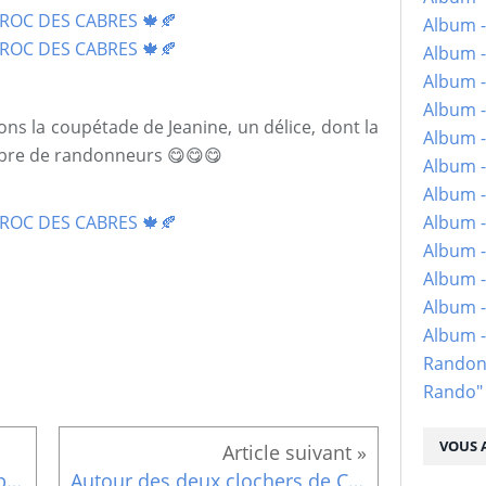
Album -
Album -
Album -
Album -
ns la coupétade de Jeanine, un délice, dont la
Album -
mbre de randonneurs 😋😋😋
Album -
Album -
Album -
Album - 
Album -
Album -
Album 
Randon
Rando"
VOUS A
assemblée générale du 17 septembre 2022, compte rendu
Autour des deux clochers de Coussergues