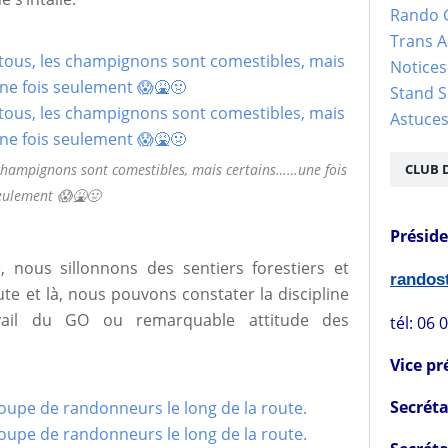
Rando 
Trans 
Notices
Stand S
Astuce
s champignons sont comestibles, mais certains……une fois
CLUB 
eulement 😱🤮🤢
Présid
, nous sillonnons des sentiers forestiers et
rando
e et là, nous pouvons constater la discipline
vail du GO ou remarquable attitude des
tél: 06 
Vice pr
Secréta