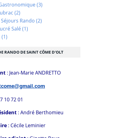
Gastronomique
(3)
Aubrac
(2)
 Séjours Rando
(2)
ucré Salé
(1)
s
(1)
DE RANDO DE SAINT CÔME D'OLT
ent
: Jean-Marie ANDRETTO
stcome@gmail.com
07 10 72 01
ésident
: André Berthomieu
ire
: Cécile Leminier