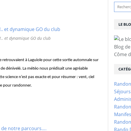
LE BL
 !.. et dynamique GO du club
Blog de
Côme d'
e retrouvaient à Laguiole pour cette sortie automnale sur
m de dénivelé. La météo nous prédisait une agréable
CATÉG
e science n’est pas exacte et pour résumer : vent, ciel
Randon
ble pour randonner.
Séjour
Adminis
Randon
Manifes
Randon
Rando D