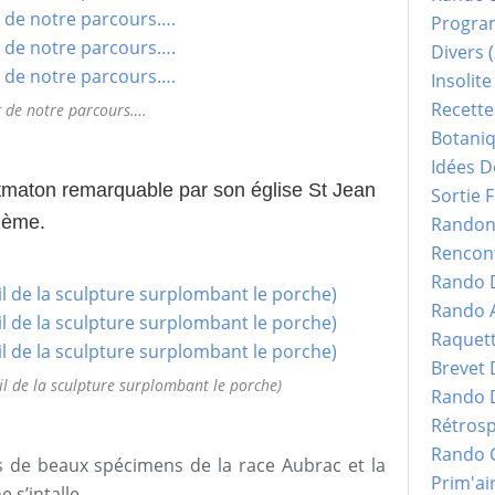
Progr
Divers
(
Insolite
Recette
g de notre parcours….
Botani
Idées D
tmaton remarquable par son église St Jean
Sortie F
I ème.
Randonn
Rencont
Rando 
Rando 
Raquet
Brevet
ail de la sculpture surplombant le porche)
Rando 
Rétrosp
Rando 
 de beaux spécimens de la race Aubrac et la
Prim'ai
 s’intalle.