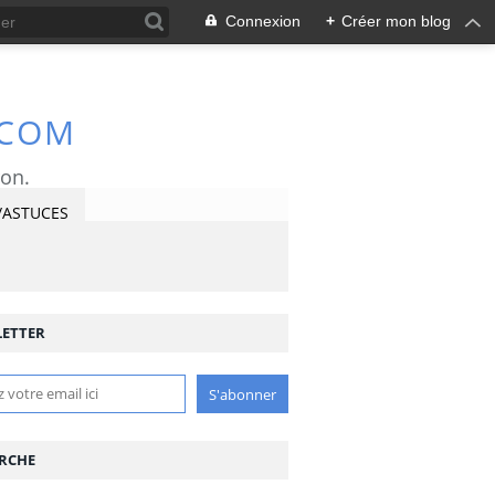
Connexion
+
Créer mon blog
.COM
ron.
/ASTUCES
ETTER
RCHE