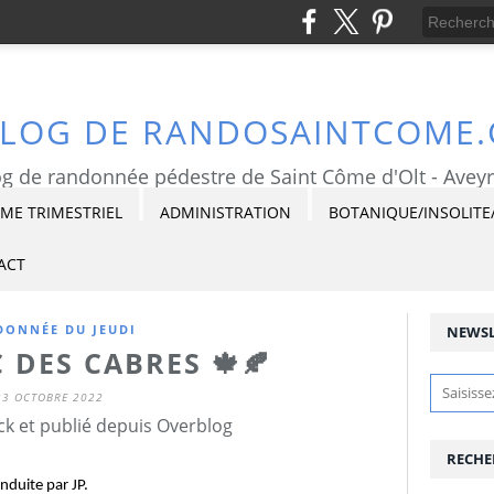
BLOG DE RANDOSAINTCOME
g de randonnée pédestre de Saint Côme d'Olt - Avey
E TRIMESTRIEL
ADMINISTRATION
BOTANIQUE/INSOLITE
ACT
ONNÉE DU JEUDI
NEWSL
C DES CABRES 🍁🍂
23 OCTOBRE 2022
ck et publié depuis Overblog
RECHE
duite par JP.