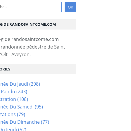
OG DE RANDOSAINTCOME.COM
 randonnée pédestre de Saint
Olt - Aveyron.
ORIES
née Du Jeudi
(298)
s Rando
(243)
tration
(108)
née Du Samedi
(95)
tations
(79)
née Du Dimanche
(77)
u Jeudi
(52)