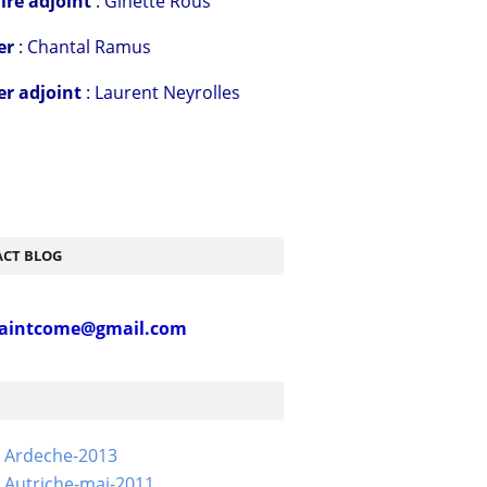
ire adjoint
: Ginette Rous
er
: Chantal Ramus
er adjoint
: Laurent Neyrolles
CT BLOG
aintcome@gmail.com
- Ardeche-2013
 Autriche-mai-2011