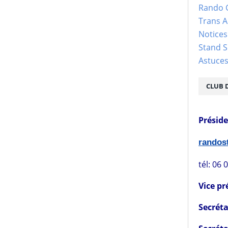
Rando 
Trans 
Notices
Stand S
Astuce
CLUB 
Présid
rando
tél: 06 
Vice pr
Secréta