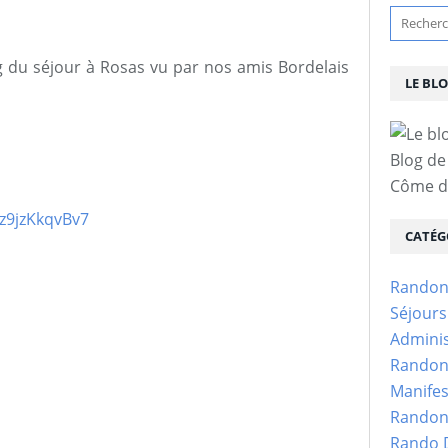
og du séjour à Rosas vu par nos amis Bordelais
LE BL
Blog de
Côme d'
z9jzKkqvBv7
CATÉG
Randon
Séjour
Adminis
Randon
Manifes
Randon
Rando D