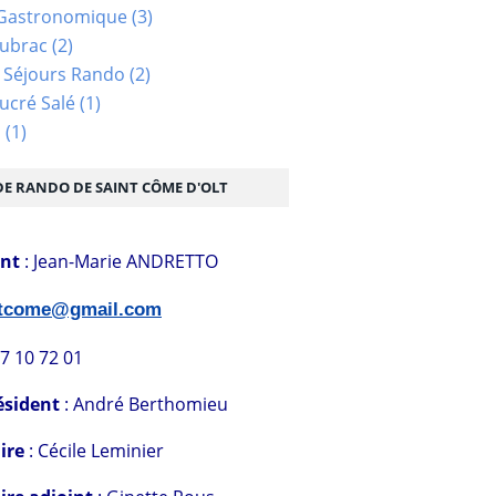
Gastronomique
(3)
Aubrac
(2)
 Séjours Rando
(2)
ucré Salé
(1)
s
(1)
DE RANDO DE SAINT CÔME D'OLT
ent
: Jean-Marie ANDRETTO
stcome@gmail.com
07 10 72 01
ésident
: André Berthomieu
ire
: Cécile Leminier