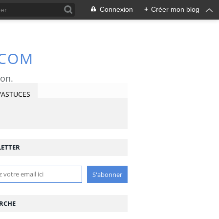
Connexion
+
Créer mon blog
.COM
ron.
/ASTUCES
ETTER
RCHE