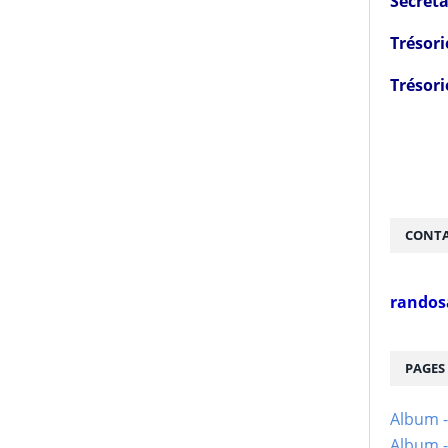
Secréta
Trésori
Trésori
CONTA
randos
PAGES
Album 
Album -