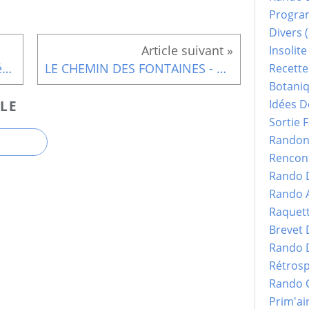
Progr
Divers
(
Insolite
séjour ROSAS 2025, jour 5, mégalithiques et achats dégustation à la bodega
LE CHEMIN DES FONTAINES - CAMPEYROUX -
Recette
Botani
Idées D
LE
Sortie F
Randonn
Rencont
Rando 
Rando 
Raquet
Brevet
Rando 
Rétrosp
Rando 
Prim'ai