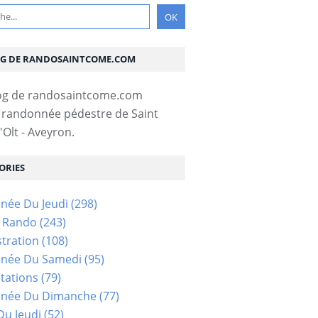
OG DE RANDOSAINTCOME.COM
 randonnée pédestre de Saint
Olt - Aveyron.
ORIES
née Du Jeudi
(298)
s Rando
(243)
tration
(108)
née Du Samedi
(95)
tations
(79)
née Du Dimanche
(77)
u Jeudi
(52)