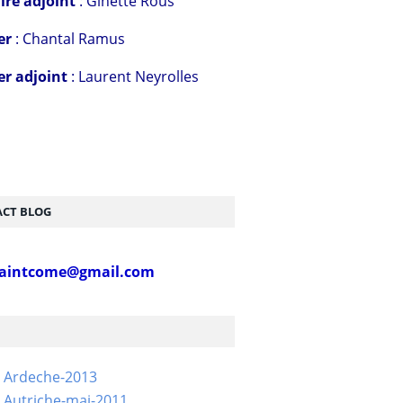
ire adjoint
: Ginette Rous
er
: Chantal Ramus
er adjoint
: Laurent Neyrolles
CT BLOG
aintcome@gmail.com
- Ardeche-2013
 Autriche-mai-2011