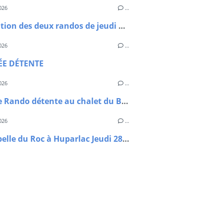
026
…
Annulation des deux randos de jeudi 18 juin
026
…
ÉE DÉTENTE
026
…
Journée Rando détente au chalet du Bouyssou
026
…
La chapelle du Roc à Huparlac Jeudi 28 mai 2026