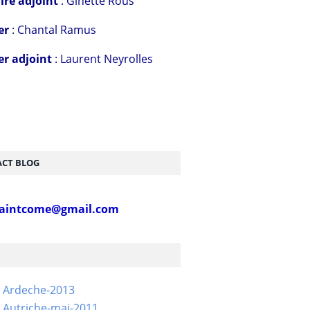
ire adjoint
: Ginette Rous
er
: Chantal Ramus
er adjoint
: Laurent Neyrolles
CT BLOG
aintcome@gmail.com
- Ardeche-2013
 Autriche-mai-2011