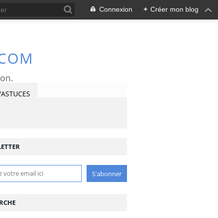
Connexion
+
Créer mon blog
.COM
ron.
/ASTUCES
ETTER
RCHE