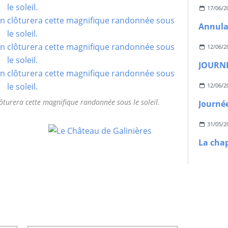
17/06/2
12/06/2
JOURN
12/06/2
lôturera cette magnifique randonnée sous le soleil.
31/05/2