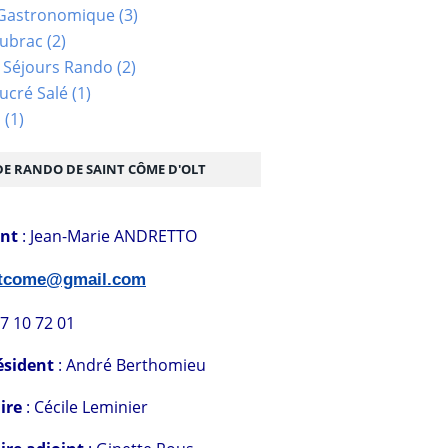
Gastronomique
(3)
Aubrac
(2)
 Séjours Rando
(2)
ucré Salé
(1)
s
(1)
DE RANDO DE SAINT CÔME D'OLT
ent
: Jean-Marie ANDRETTO
stcome@gmail.com
07 10 72 01
ésident
: André Berthomieu
ire
: Cécile Leminier