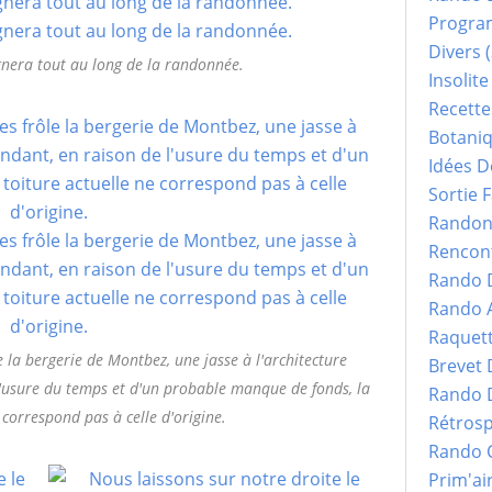
Progr
Divers
(
era tout au long de la randonnée.
Insolite
Recette
Botani
Idées D
Sortie F
Randonn
Rencont
Rando 
Rando 
Raquet
e la bergerie de Montbez, une jasse à l'architecture
Brevet
'usure du temps et d'un probable manque de fonds, la
Rando 
 correspond pas à celle d'origine.
Rétrosp
Rando 
Prim'ai