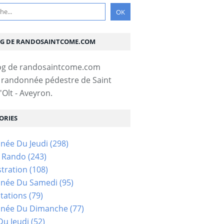
OG DE RANDOSAINTCOME.COM
 randonnée pédestre de Saint
Olt - Aveyron.
ORIES
née Du Jeudi
(298)
s Rando
(243)
tration
(108)
née Du Samedi
(95)
tations
(79)
née Du Dimanche
(77)
u Jeudi
(52)