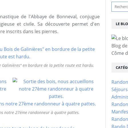
nastique de l'Abbaye de Bonneval, conjugue
eligieuse et civile. Sa découverte permet d'en
LE BL
 inscrits dans les pierres.
Blog de
Côme d'
Galinières" en bordure de la petite route est hardu.
CATÉG
Randon
Séjour
Adminis
Randon
Manifes
lons notre 27ème randonneur à quatre pattes.
Randon
Rando D