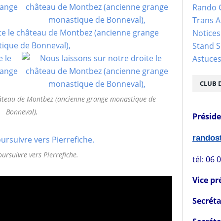
Rando 
Trans 
Notices
Stand S
Astuce
CLUB 
château de Montbez (ancienne grange monastique de
Bonneval),
Présid
rando
ursuivre vers Pierrefiche.
tél: 06 
Vice pr
Secréta