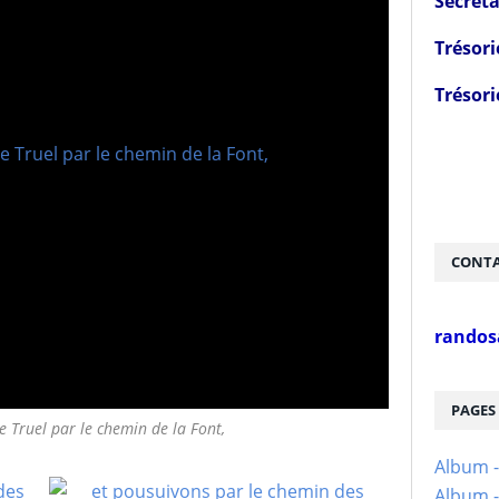
Secréta
Trésori
Trésori
CONTA
randos
PAGES
 Truel par le chemin de la Font,
Album 
Album -