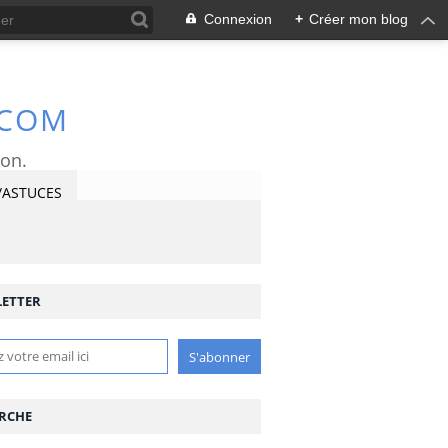
Connexion
+
Créer mon blog
.COM
ron.
/ASTUCES
ETTER
RCHE