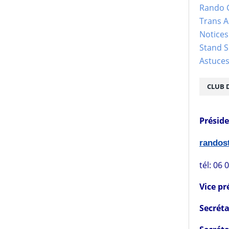
Rando 
Trans 
Notices
Stand S
Astuce
CLUB 
Présid
rando
tél: 06 
Vice pr
Secréta