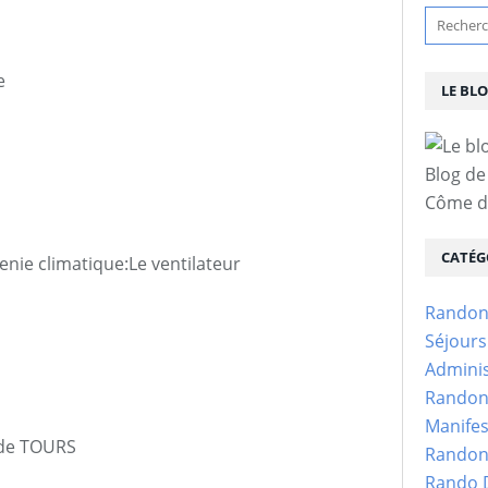
e
LE BL
Blog de
Côme d'
CATÉG
nie climatique:Le ventilateur
Randon
Séjour
Adminis
Randon
Manifes
 de TOURS
Randon
Rando D