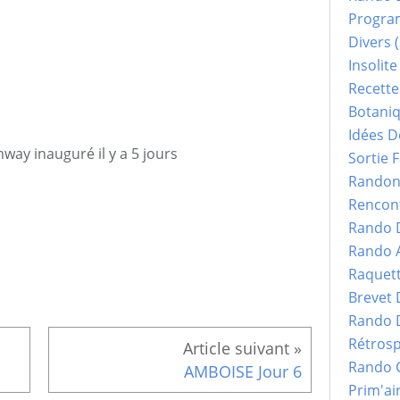
Progr
Divers
(
Insolite
Recette
Botani
Idées D
way inauguré il y a 5 jours
Sortie F
Randonn
Rencont
Rando 
Rando 
Raquet
Brevet
Rando 
Rétrosp
Rando 
AMBOISE Jour 6
Prim'ai