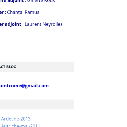
ire adjoint
: Ginette Rous
er
: Chantal Ramus
er adjoint
: Laurent Neyrolles
CT BLOG
aintcome@gmail.com
- Ardeche-2013
 Autriche-mai-2011