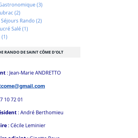
Gastronomique
(3)
Aubrac
(2)
 Séjours Rando
(2)
ucré Salé
(1)
s
(1)
DE RANDO DE SAINT CÔME D'OLT
ent
: Jean-Marie ANDRETTO
stcome@gmail.com
07 10 72 01
ésident
: André Berthomieu
ire
: Cécile Leminier