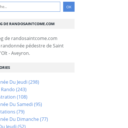
OG DE RANDOSAINTCOME.COM
 randonnée pédestre de Saint
Olt - Aveyron.
ORIES
née Du Jeudi
(298)
s Rando
(243)
tration
(108)
née Du Samedi
(95)
tations
(79)
née Du Dimanche
(77)
u Jeudi
(52)