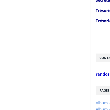
Secréta
Trésori
Trésori
CONTA
randos
PAGES
Album 
Album -