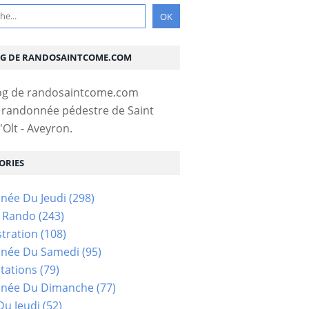
OG DE RANDOSAINTCOME.COM
 randonnée pédestre de Saint
Olt - Aveyron.
ORIES
née Du Jeudi
(298)
s Rando
(243)
tration
(108)
née Du Samedi
(95)
tations
(79)
née Du Dimanche
(77)
u Jeudi
(52)