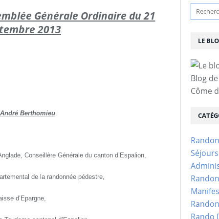
emblée Générale Ordinaire du 21
tembre 2013
LE BL
Blog de
Côme d'
t André Berthomieu
.
CATÉG
Randon
Séjour
glade, Conseillère Générale du canton d’Espalion,
Adminis
artemental de la randonnée pédestre,
Randon
Manifes
Caisse d’Epargne,
Randon
Rando D