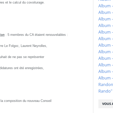
ées et le calcul du covoiturage.
Album -
Album -
Album -
Album -
Album -
ion
: 5 membres du CA étaient renouvelables :
Album -
Album -
e Le Folgoc, Laurent Neyrolles,
Album -
hait de ne pas se représenter
Album - 
Album -
idatures ont été enregistrées,
Album -
Album 
Randon
Rando"
 la composition du nouveau Conseil
VOUS A