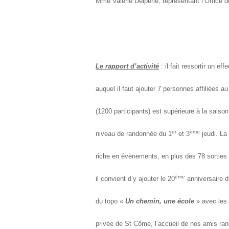
Mme Valérie Delpérié, représentant l’Office 
Le rapport d’activité
: il fait ressortir un ef
auquel il faut ajouter 7 personnes affiliées au
(1200 participants) est supérieure à la saiso
er
ème
niveau de randonnée du 1
et 3
jeudi. La
riche en évènements, en plus des 78 sorties
ème
il convient d’y ajouter le 20
anniversaire du
du topo «
Un chemin, une école
» avec les 
privée de St Côme, l’accueil de nos amis ra