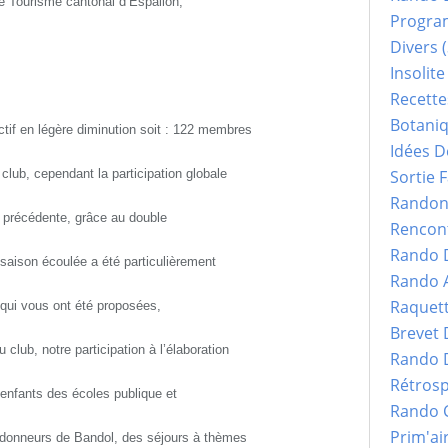
de Tourisme cantonal d’Espalion,
Progr
Divers
(
Insolite
Recette
Botani
fectif en légère diminution soit : 122 membres
Idées D
 club, cependant la participation globale
Sortie F
Randonn
n précédente, grâce au double
Rencont
Rando 
 saison écoulée a été particulièrement
Rando 
Raquet
 qui vous ont été proposées,
Brevet
 club, notre participation à l’élaboration
Rando 
Rétrosp
enfants des écoles publique et
Rando 
Prim'ai
ndonneurs de Bandol, des séjours à thèmes