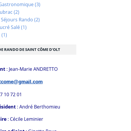
Gastronomique
(3)
Aubrac
(2)
 Séjours Rando
(2)
ucré Salé
(1)
s
(1)
DE RANDO DE SAINT CÔME D'OLT
ent
: Jean-Marie ANDRETTO
stcome@gmail.com
07 10 72 01
ésident
: André Berthomieu
ire
: Cécile Leminier