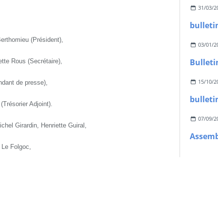
31/03/2
bulleti
erthomieu (Président),
03/01/2
Bulleti
tte Rous (Secrétaire),
15/10/2
ndant de presse),
bulleti
(Trésorier Adjoint).
07/09/2
chel Girardin, Henriette Guiral,
 Le Folgoc,