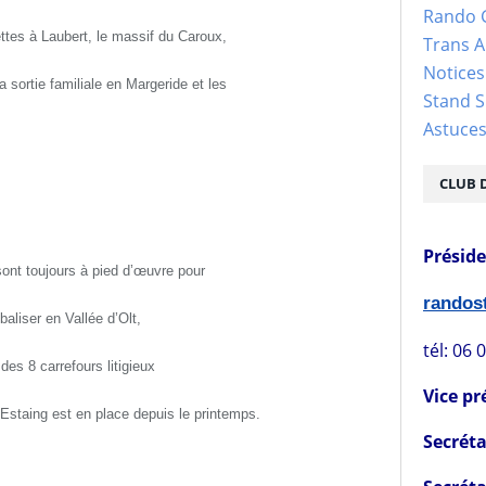
Rando 
ettes à Laubert, le massif du Caroux,
Trans 
Notices
 sortie familiale en Margeride et les
Stand S
Astuce
CLUB 
Présid
sont toujours à pied d’œuvre pour
rando
aliser en Vallée d’Olt,
tél: 06 
des 8 carrefours litigieux
Vice pr
Estaing est en place depuis le printemps.
Secréta