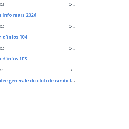
026
…
n info mars 2026
026
…
n d'infos 104
025
…
n d'infos 103
025
…
Assemblée générale du club de rando le SAMEDI 27 SEPTEMBRE à 17h30