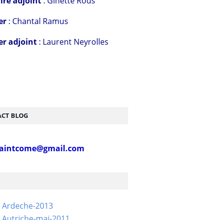
ire adjoint
: Ginette Rous
er
: Chantal Ramus
er adjoint
: Laurent Neyrolles
CT BLOG
aintcome@gmail.com
- Ardeche-2013
 Autriche-mai-2011