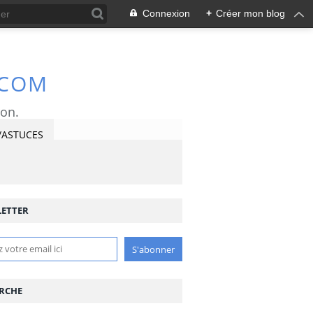
Connexion
+
Créer mon blog
.COM
ron.
/ASTUCES
ETTER
RCHE