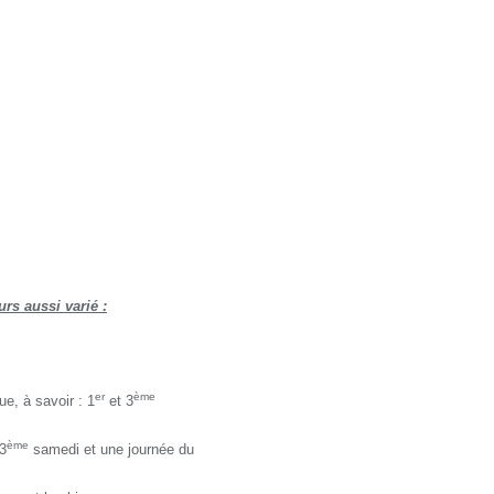
s aussi varié :
er
ème
ue, à savoir : 1
et 3
ème
3
samedi et une journée du