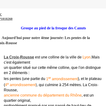
 C
oupe au pied de la fresque des Canuts
jourd'hui pour notre 4ème journée: Les pentes de la
oix-Rousse
La Croix-Rousse
est une colline de la ville de
Lyon
.
Mais
c'est également
un quartier situé sur cette même colline, que l'on distingue
en 2 éléments :
er
les pentes (une partie du
1
arrondissement
), et le plateau
e
(
4
arrondissement
),
qui culmine à 254 mètres. La Croix-
Rousse,
ancienne commune du département du Rhône
, est un
quartier original,
profondément marqué par son passé de haut-lieu de