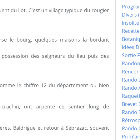
Progr
uent du Lot. C'est un village typique du rougier
Divers
(
Insolite
Recette
Botani
erse le bourg, quelques maisons la bordant
Idées D
Sortie F
la possession des seigneurs du lieu puis des
Randonn
Rencont
Rando 
omme le chiffre 12 du département ou bien
Rando 
Raquet
Brevet
 crachin, ont arpenté ce sentier long de
Rando 
Rétrosp
ères, Baldrigue et retour à Sébrazac, souvent
Rando 
Prim'ai