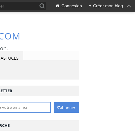
Connexion
+
Créer mon blog
.COM
ron.
/ASTUCES
ETTER
RCHE