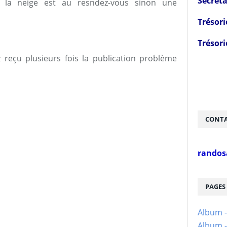
Secréta
i la neige est au resndez-vous sinon une
Trésori
Trésori
reçu plusieurs fois la publication problème
CONTA
randos
PAGES
Album 
Album -