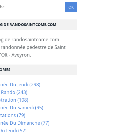
OG DE RANDOSAINTCOME.COM
 randonnée pédestre de Saint
Olt - Aveyron.
ORIES
née Du Jeudi
(298)
s Rando
(243)
tration
(108)
née Du Samedi
(95)
tations
(79)
née Du Dimanche
(77)
u Jeudi
(52)