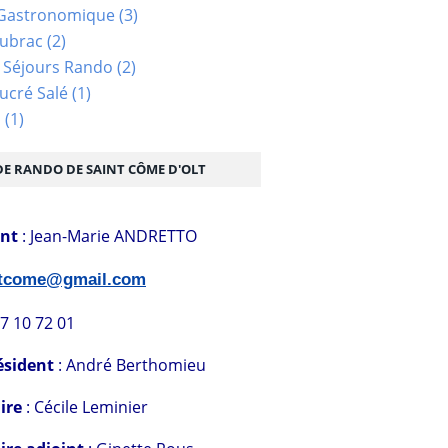
Gastronomique
(3)
Aubrac
(2)
 Séjours Rando
(2)
ucré Salé
(1)
s
(1)
DE RANDO DE SAINT CÔME D'OLT
ent
: Jean-Marie ANDRETTO
stcome@gmail.com
07 10 72 01
ésident
: André Berthomieu
ire
: Cécile Leminier