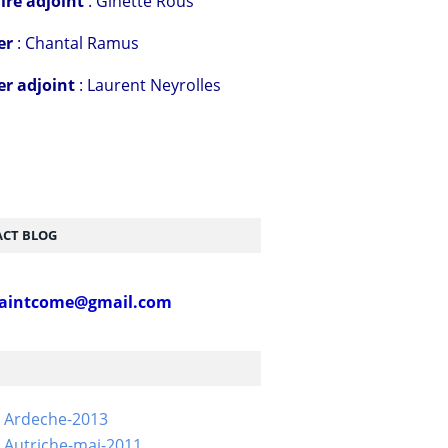
ire adjoint
: Ginette Rous
er
: Chantal Ramus
er adjoint
: Laurent Neyrolles
CT BLOG
aintcome@gmail.com
- Ardeche-2013
 Autriche-mai-2011