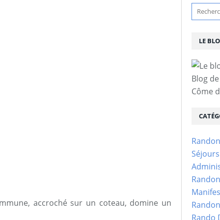
LE BL
Blog de
Côme d'
CATÉG
Randon
Séjour
Adminis
Randon
Manifes
 commune, accroché sur un coteau, domine un
Randon
Rando D