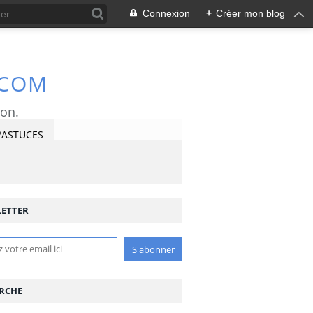
Connexion
+
Créer mon blog
.COM
ron.
/ASTUCES
ETTER
RCHE