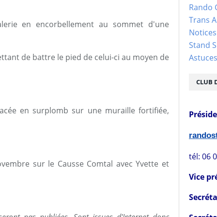
Rando 
Trans 
alerie en encorbellement au sommet d'une
Notices
Stand S
ant de battre le pied de celui-ci au moyen de
Astuce
CLUB 
acée en surplomb sur une muraille fortifiée,
Présid
rando
tél: 06 
vembre sur le Causse Comtal avec Yvette et
Vice pr
Secréta
eront pas publiées. Sont issues d'Internet donc