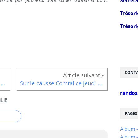
Secréta
Trésori
Trésori
CONTA
Mini rando 15/10/11 Le chemin du Chanvre
Sur le causse Comtal ce jeudi 3 Novembre
randos
LE
PAGES
Album 
Album -