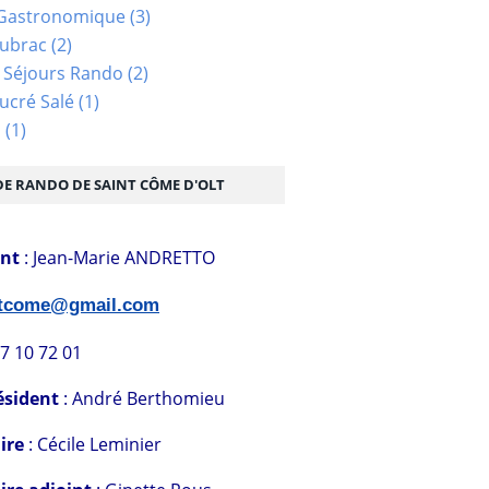
Gastronomique
(3)
Aubrac
(2)
 Séjours Rando
(2)
ucré Salé
(1)
s
(1)
DE RANDO DE SAINT CÔME D'OLT
ent
: Jean-Marie ANDRETTO
stcome@gmail.com
07 10 72 01
ésident
: André Berthomieu
ire
: Cécile Leminier