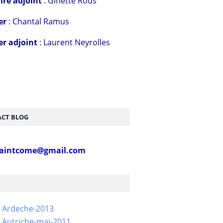
ire adjoint
: Ginette Rous
er
: Chantal Ramus
er adjoint
: Laurent Neyrolles
CT BLOG
aintcome@gmail.com
- Ardeche-2013
 Autriche-mai-2011