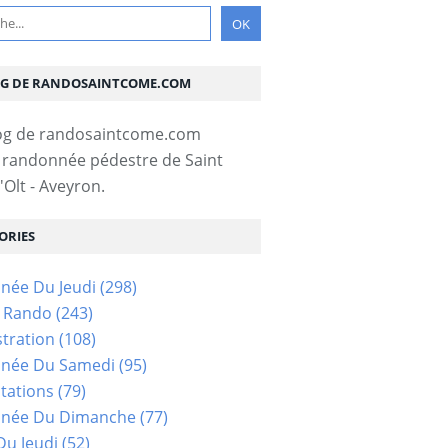
OG DE RANDOSAINTCOME.COM
 randonnée pédestre de Saint
Olt - Aveyron.
ORIES
née Du Jeudi
(298)
s Rando
(243)
tration
(108)
née Du Samedi
(95)
tations
(79)
née Du Dimanche
(77)
u Jeudi
(52)