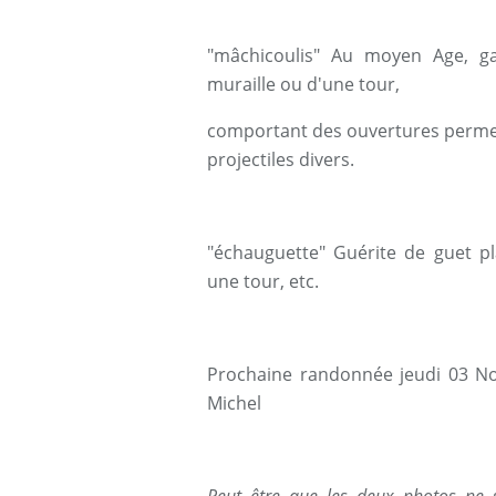
"mâchicoulis" Au moyen Age, g
muraille ou d'une tour,
comportant des ouvertures permett
projectiles divers.
"échauguette" Guérite de guet pl
une tour, etc.
Prochaine randonnée jeudi 03 No
Michel
Peut être que les deux photos ne s