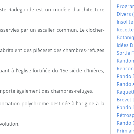
Progr
de Ste Radegonde est un modèle d'architecture
Divers
(
Insolite
Recette
desservies par un escalier commun. Le clocher-
Botani
Idées D
 abritaient des pièceset des chambres-refuges
Sortie F
Randonn
Rencont
ant à l'église fortifiée du 15e siècle d'Inières,
Rando 
Rando 
omporte également des chambres-refuges.
Raquet
Brevet
onciation polychrome destinée à l'origine à la
Rando 
Rétrosp
Rando 
évolution.
Prim'ai