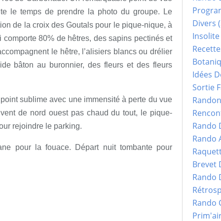
Progr
lte le temps de prendre la photo du groupe. Le
Divers
(
ion de la croix des Goutals pour le pique-nique, à
Insolite
ui comporte 80% de hêtres, des sapins pectinés et
Recette
ccompagnent le hêtre, l’alisiers blancs ou drélier
Botani
lide bâton au buronnier, des fleurs et des fleurs
Idées D
Sortie F
Randonn
 point sublime avec une immensité à perte du vue
Rencont
t vent de nord ouest pas chaud du tout, le pique-
Rando 
pour rejoindre le parking.
Rando 
iane pour la fouace. Départ nuit tombante pour
Raquet
Brevet
Rando 
Rétrosp
Rando 
Prim'ai