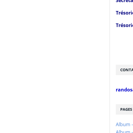
Secréta
Trésori
Trésori
CONTA
randos
PAGES
Album 
Album -