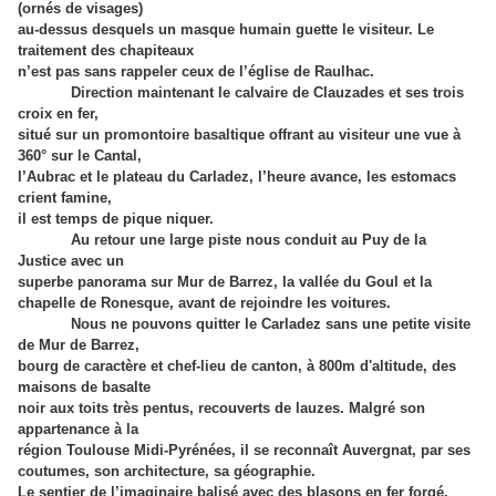
(ornés de visages)
au-dessus desquels un masque humain guette le visiteur. Le
traitement des chapiteaux
n’est pas sans rappeler ceux de l’église de Raulhac.
Direction maintenant le calvaire de Clauzades et ses trois
croix en fer,
situé sur un promontoire basaltique offrant au visiteur une vue à
360° sur le Cantal,
l’Aubrac et le plateau du Carladez, l’heure avance, les estomacs
crient famine,
il est temps de pique niquer.
Au retour une large piste nous conduit au Puy de la
Justice avec un
superbe panorama sur Mur de Barrez, la vallée du Goul et la
chapelle de Ronesque, avant de rejoindre les voitures.
Nous ne pouvons quitter le Carladez sans une petite visite
de Mur de Barrez,
bourg de caractère et chef-lieu de canton, à 800m d'altitude, des
maisons de basalte
noir aux toits très pentus, recouverts de lauzes. Malgré son
appartenance à la
région Toulouse Midi-Pyrénées, il se reconnaît Auvergnat, par ses
coutumes, son architecture, sa géographie.
Le sentier de l’imaginaire balisé avec des blasons en fer forgé,