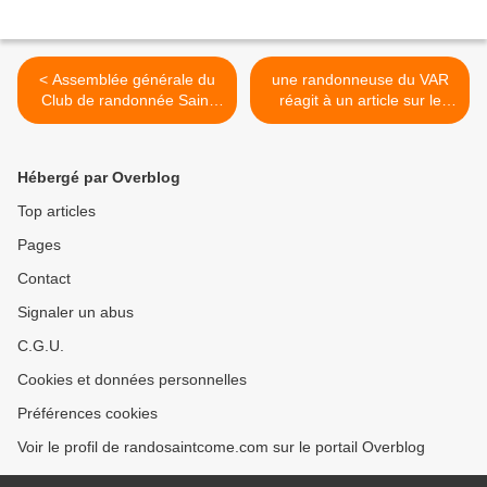
< Assemblée générale du
une randonneuse du VAR
Club de randonnée Saint
réagit à un article sur le
Cômois, le samedi 21
séjour aux ANGLES : la
septembre à 18 heures
bande (le groupe) de
MATHIEU >
Hébergé par Overblog
Top articles
Pages
Contact
Signaler un abus
C.G.U.
Cookies et données personnelles
Préférences cookies
Voir le profil de randosaintcome.com sur le portail Overblog