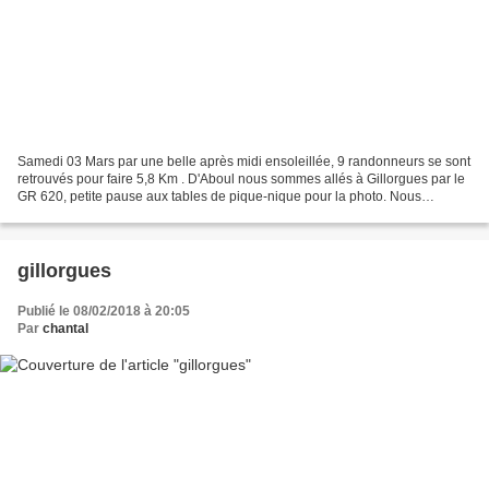
Samedi 03 Mars par une belle après midi ensoleillée, 9 randonneurs se sont
retrouvés pour faire 5,8 Km . D'Aboul nous sommes allés à Gillorgues par le
GR 620, petite pause aux tables de pique-nique pour la photo. Nous
pouvons admirer l'église St Amans...
gillorgues
Publié le 08/02/2018 à 20:05
Par
chantal