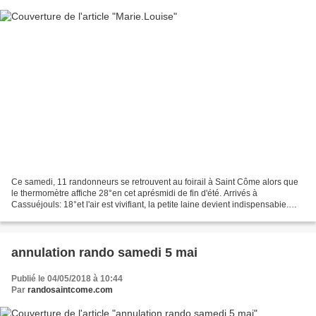
Ce samedi, 11 randonneurs se retrouvent au foirail à Saint Côme alors que
le thermomètre affiche 28°en cet aprésmidi de fin d'été. Arrivés à
Cassuéjouls: 18°et l'air est vivifiant, la petite laine devient indispensabie.
Heureusement, une bonne grimpette...
annulation rando samedi 5 mai
Publié le 04/05/2018 à 10:44
Par
randosaintcome.com