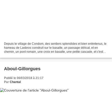
Depuis le village de Condom, des sentiers splendides et bien entretenus, le
hameau de Lasbros construit sur le basalte, un passage délicat, et en
chemin, un pont romain, une croix en basalte, une petite cascade, et c'est
déjà l'heure du goûter, Mado...
Aboul-Gillorgues
Publié le 06/03/2018 à 21:17
Par
Chantal