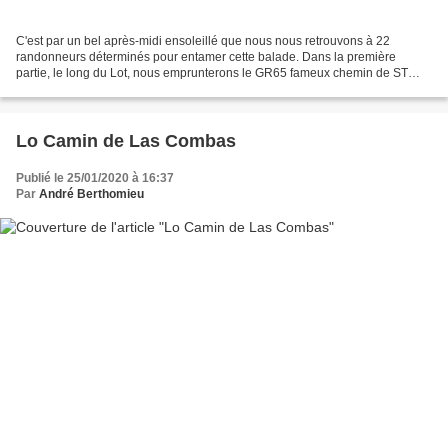
C'est par un bel après-midi ensoleillé que nous nous retrouvons à 22
randonneurs déterminés pour entamer cette balade. Dans la première
partie, le long du Lot, nous emprunterons le GR65 fameux chemin de ST
JACQUES DE COMPOSTELLE. D'ailleurs il y a beaucoup...
Lo Camin de Las Combas
Publié le 25/01/2020 à 16:37
Par
André Berthomieu