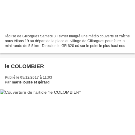
l'église de Gillorgues Samedi 3 Février malgré une météo couverte et fraîche
nous étions 19 au départ de la place du village de Gillorgues pour faire la
mini rando de 5,5 km . Direction le GR 620 où sur le point le plus haut nous
avons pris la photo souvenir...
le COLOMBIER
Publié le 05/12/2017 à 11:03
Par
marie louise et gérard