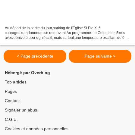
Au départ de la sortie du jour,parking de l'Église St Pie X ,5
courageuxrandonneurs se retrouvent.Au programme : le Colombier, 5kms
avec dénivelé peu significatif; mais surtout,une température oscillant de 0 à
-2° et un ressenti bien au dessous enraison...
< Page précédente
Page suivante >
Hébergé par Overblog
Top articles
Pages
Contact
Signaler un abus
C.G.U.
Cookies et données personnelles