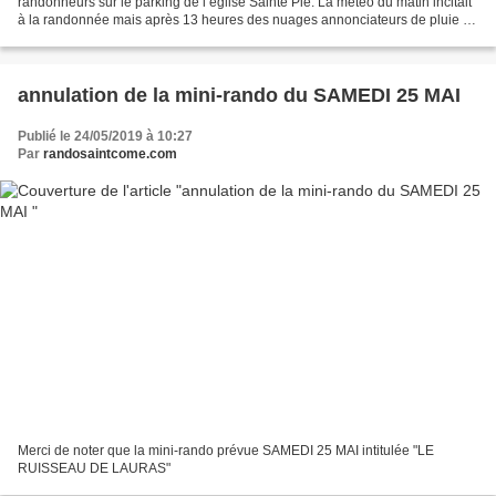
randonneurs sur le parking de l’église Sainte Pie. La météo du matin incitait
à la randonnée mais après 13 heures des nuages annonciateurs de pluie se
sont accumulés sur Bozouls nous...
annulation de la mini-rando du SAMEDI 25 MAI
Publié le 24/05/2019 à 10:27
Par
randosaintcome.com
Merci de noter que la mini-rando prévue SAMEDI 25 MAI intitulée "LE
RUISSEAU DE LAURAS"