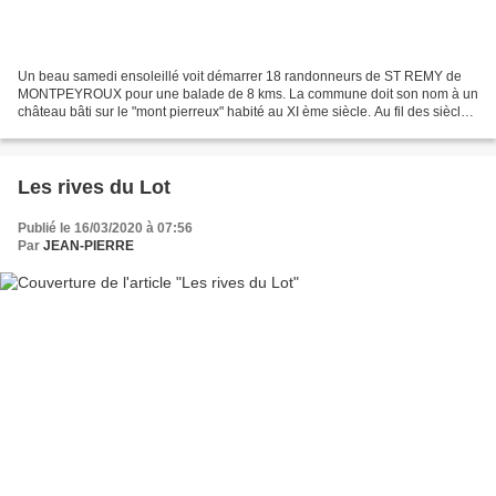
Un beau samedi ensoleillé voit démarrer 18 randonneurs de ST REMY de
MONTPEYROUX pour une balade de 8 kms. La commune doit son nom à un
château bâti sur le "mont pierreux" habité au XI ème siècle. Au fil des siècles,
les villageois récupérèrent les pierres...
Les rives du Lot
Publié le 16/03/2020 à 07:56
Par
JEAN-PIERRE