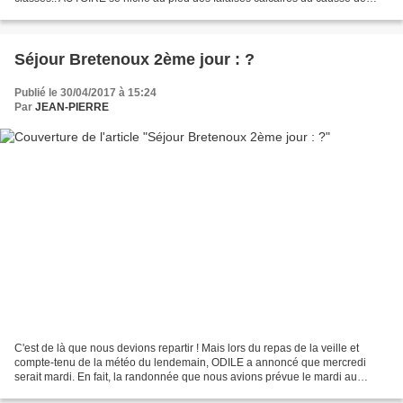
GRAMAT. Tout le monde apprécie les jardins...
Séjour Bretenoux 2ème jour : ?
Publié le 30/04/2017 à 15:24
Par
JEAN-PIERRE
C'est de là que nous devions repartir ! Mais lors du repas de la veille et
compte-tenu de la météo du lendemain, ODILE a annoncé que mercredi
serait mardi. En fait, la randonnée que nous avions prévue le mardi au
départ de CASTELNAU sera reportée au...