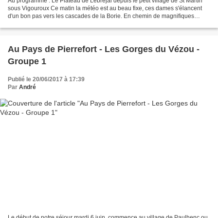
Au programme : Le Plateau de Lebréjal depuis le petit village de St Martin
sous Vigouroux Ce matin la météo est au beau fixe, ces dames s'élancent
d'un bon pas vers les cascades de la Borie. En chemin de magnifiques
paysages. Nous voilà maintenant au...
Au Pays de Pierrefort - Les Gorges du Vézou -
Groupe 1
Publié le 20/06/2017 à 17:39
Par
André
Le début de notre séjour mardi 6 juin, commence au village de Paulhenc ou