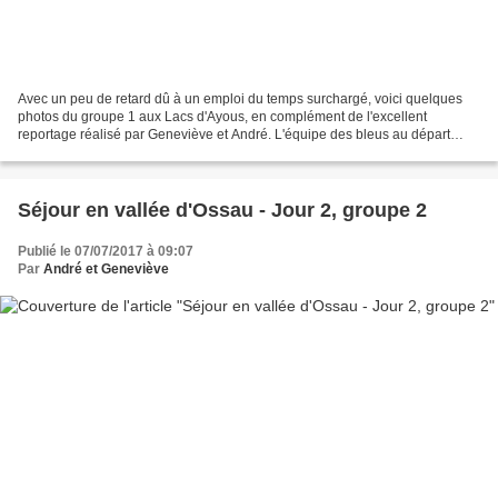
Avec un peu de retard dû à un emploi du temps surchargé, voici quelques
photos du groupe 1 aux Lacs d'Ayous, en complément de l'excellent
reportage réalisé par Geneviève et André. L'équipe des bleus au départ
C'est parti sans les chevaux et les anes voici...
Séjour en vallée d'Ossau - Jour 2, groupe 2
Publié le 07/07/2017 à 09:07
Par
André et Geneviève