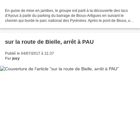
En guise de mise en jambes, le groupe est parti à la découverte des lacs
d'Ayous à partir du parking du barrage de Bious-Artigues en suivant le
chemin qui borde le parc national des Pyrénées. Après le pont de Bious, une
montée dans une forêt de hêtres...
sur la route de Bielle, arrêt à PAU
Publié le 04/07/2017 à 11:37
Par
josy