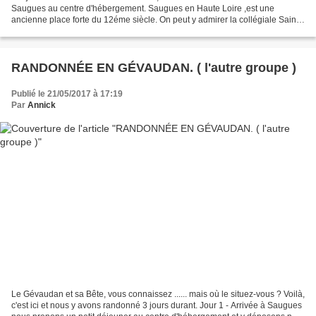
Saugues au centre d'hébergement. Saugues en Haute Loire ,est une
ancienne place forte du 12éme siècle. On peut y admirer la collégiale Saint
Médard , la tour des Anglais. C'est dans...
RANDONNÉE EN GÉVAUDAN. ( l'autre groupe )
Publié le 21/05/2017 à 17:19
Par
Annick
Le Gévaudan et sa Bête, vous connaissez ...... mais où le situez-vous ? Voilà,
c'est ici et nous y avons randonné 3 jours durant. Jour 1 - Arrivée à Saugues