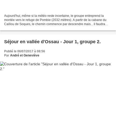
Aujourd'hui, même si la météo reste incertaine, le groupe entreprend la
montée vers le refuge de Pombie (2032 mètres). A partir de la cabane du
Caillou de Soques, le chemin commence par descendre mais... il faudra
bien le remonter ! Au passage, ce hêtre...
Séjour en vallée d'Ossau - Jour 1, groupe 2.
Publié le 06/07/2017 à 08:56
Par
André et Geneviève