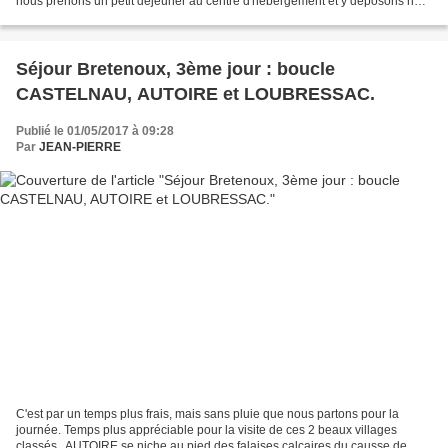
nous prenons un petit déjeuner au centre d'hébergement et y déposons nos
sacs et valises. Les...
Séjour Bretenoux, 3ème jour : boucle
CASTELNAU, AUTOIRE et LOUBRESSAC.
Publié le 01/05/2017 à 09:28
Par
JEAN-PIERRE
C'est par un temps plus frais, mais sans pluie que nous partons pour la
journée. Temps plus appréciable pour la visite de ces 2 beaux villages
classés.. AUTOIRE se niche au pied des falaises calcaires du causse de