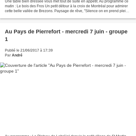
Une table bien dressée vous met tout de suite en appétit. Au programme ce
matin : Le bois des Fros Un petit détour à la croix de Montréal pour admirer
cette belle vallée de Brezons. Paysage de rêve, "Silence on en prend plein
les yeux" Direction la vacherie...
Au Pays de Pierrefort - mercredi 7 juin - groupe
1
Publié le 21/06/2017 à 17:39
Par
André