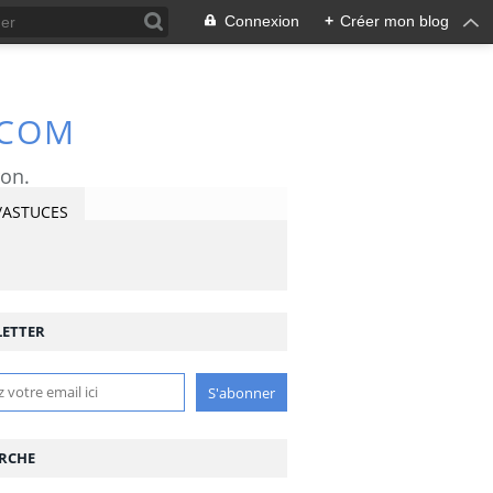
Connexion
+
Créer mon blog
.COM
ron.
/ASTUCES
ETTER
RCHE