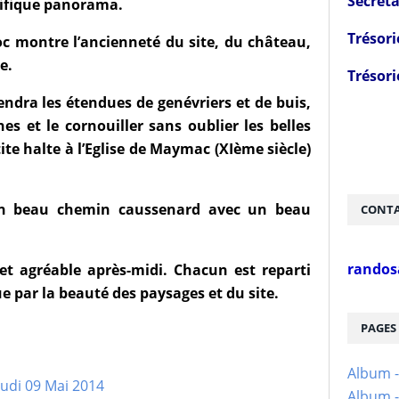
Secréta
nifique panorama.
Trésori
c montre l’ancienneté du site, du château,
e.
Trésori
endra les étendues de genévriers et de buis,
nes et le cornouiller sans oublier les belles
tite halte à l’Eglise de Maymac (XIème siècle)
un beau chemin caussenard avec un beau
CONTA
randos
cet agréable après-midi. Chacun est reparti
e par la beauté des paysages et du site.
PAGES
Album 
Album -