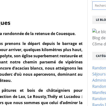
LE BL
ques
la randonnée de la retenue de Couesque.
Blog de
us prenons le départ depuis le barrage et
Côme d'
our arriver, quelques kilomètres plus haut,
polyte, son église superbement restaurée et
CATÉG
uant notre chemin parsemé de vipérines
Randon
ncore d’acacias blancs, nous atteignons les
Séjour
ouderc d’où nous apercevons, dominant au
Adminis
hâteau.
Randon
 pâtures et bois de châtaigniers pour
Manifes
rection de Lax, Le Rousty,Thély et Lucadou :
Randon
urs que nous sommes que celui d’admirer la
Rando D