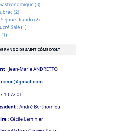
Gastronomique
(3)
Aubrac
(2)
 Séjours Rando
(2)
ucré Salé
(1)
s
(1)
DE RANDO DE SAINT CÔME D'OLT
ent
: Jean-Marie ANDRETTO
stcome@gmail.com
07 10 72 01
ésident
: André Berthomieu
ire
: Cécile Leminier