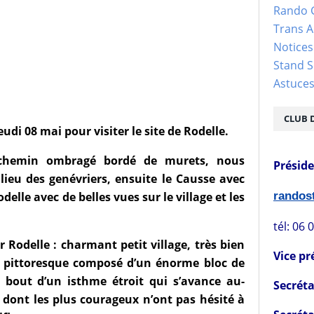
Rando 
Trans 
Notices
Stand S
Astuce
CLUB 
di 08 mai pour visiter le site de Rodelle.
chemin ombragé bordé de murets, nous
Présid
ieu des genévriers, ensuite le Causse avec
rando
delle avec de belles vues sur le village et les
tél: 06 
 Rodelle : charmant petit village, très bien
Vice pr
te pittoresque composé d’un énorme bloc de
 bout d’un isthme étroit qui s’avance au-
Secréta
 dont les plus courageux n’ont pas hésité à