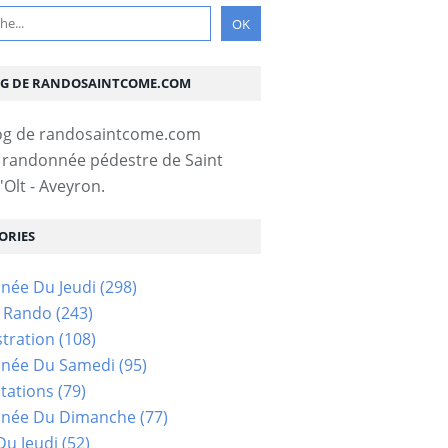
OG DE RANDOSAINTCOME.COM
 randonnée pédestre de Saint
Olt - Aveyron.
ORIES
née Du Jeudi
(298)
s Rando
(243)
tration
(108)
née Du Samedi
(95)
tations
(79)
née Du Dimanche
(77)
u Jeudi
(52)