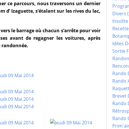
iner ce parcours, nous traversons un dernier
Progr
 d’ Izaguette, s’étalant sur les rives du lac,
Divers
(
Insolite
Recette
ers le barrage où chacun s’arrête pour voir
Botani
ses avant de regagner les voitures, après
Idées D
e randonnée.
Sortie F
Randonn
Rencont
Rando 
Rando 
Raquet
Brevet
Rando 
Rétrosp
Rando 
Prim'ai