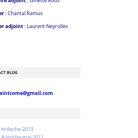
ire adjoint
: Ginette Rous
er
: Chantal Ramus
er adjoint
: Laurent Neyrolles
CT BLOG
aintcome@gmail.com
- Ardeche-2013
 Autriche-mai-2011