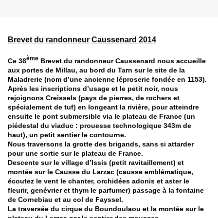
Brevet du randonneur Caussenard 2014
ème
Ce 38
Brevet du randonneur Caussenard nous accueille
aux portes de Millau, au bord du Tarn sur le site de la
Maladrerie (nom d’une ancienne léproserie fondée en 1153).
Après les inscriptions d’usage et le petit noir, nous
rejoignons Creissels (pays de pierres, de rochers et
spécialement de tuf) en longeant la rivière, pour atteindre
ensuite le pont submersible via le plateau de France (un
piédestal du viaduc : prouesse technologique 343m de
haut), un petit sentier le contourne.
Nous traversons la grotte des brigands, sans si attarder
pour une sortie sur le plateau de France.
Descente sur le village d’Issis (petit ravitaillement) et
montée sur le Causse du Larzac (causse emblématique,
écoutez le vent le chanter, orchidées adonis et aster le
fleurir, genévrier et thym le parfumer) passage à la fontaine
de Cornebiau et au col de Fayssel.
La traversée du cirque du Boundoulaou et la montée sur le
plateau du Larzac par le sentier des mousses