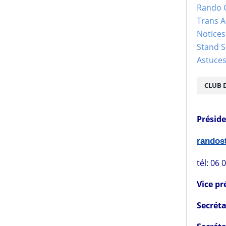
Rando 
Trans 
Notices
Stand S
Astuce
CLUB 
Présid
rando
tél: 06 
Vice pr
Secréta