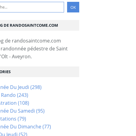
OG DE RANDOSAINTCOME.COM
 randonnée pédestre de Saint
Olt - Aveyron.
ORIES
née Du Jeudi
(298)
s Rando
(243)
tration
(108)
née Du Samedi
(95)
tations
(79)
née Du Dimanche
(77)
u Jeudi
(52)