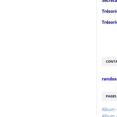
Secréta
Trésori
Trésori
CONTA
randos
PAGES
Album 
Album -