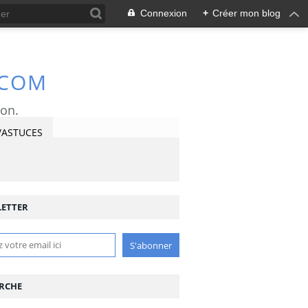
Connexion
+
Créer mon blog
.COM
ron.
/ASTUCES
ETTER
RCHE