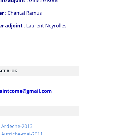
ire adjoint
: Ginette Rous
er
: Chantal Ramus
er adjoint
: Laurent Neyrolles
CT BLOG
aintcome@gmail.com
- Ardeche-2013
 Autriche-mai-2011