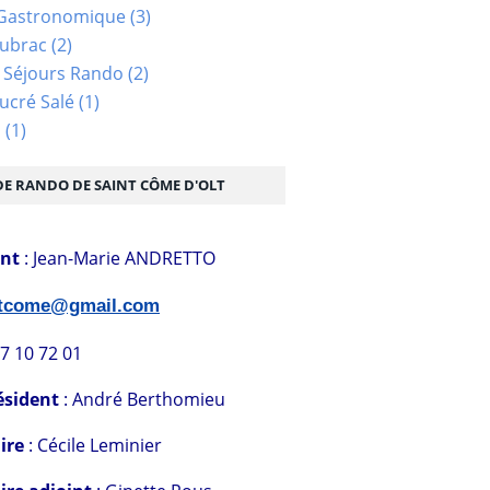
Gastronomique
(3)
Aubrac
(2)
 Séjours Rando
(2)
ucré Salé
(1)
s
(1)
DE RANDO DE SAINT CÔME D'OLT
ent
: Jean-Marie ANDRETTO
stcome@gmail.com
07 10 72 01
ésident
: André Berthomieu
ire
: Cécile Leminier