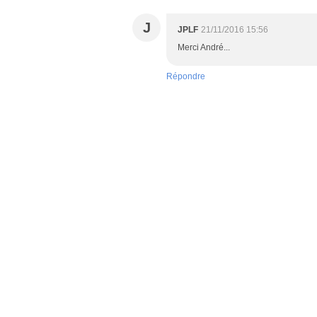
J
JPLF
21/11/2016 15:56
Merci André...
Répondre