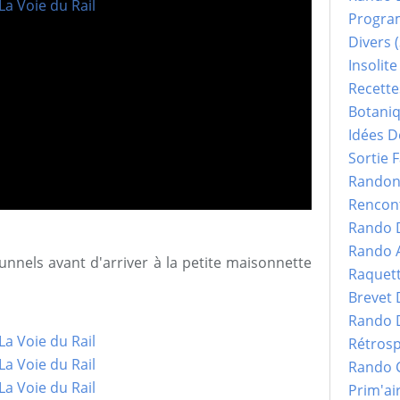
Progr
Divers
(
Insolite
Recette
Botani
Idées D
Sortie F
Randonn
Rencont
Rando 
Rando 
unnels avant d'arriver à la petite maisonnette
Raquet
Brevet
Rando 
Rétrosp
Rando 
Prim'ai