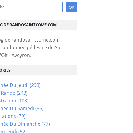
OG DE RANDOSAINTCOME.COM
 randonnée pédestre de Saint
Olt - Aveyron.
ORIES
née Du Jeudi
(298)
s Rando
(243)
tration
(108)
née Du Samedi
(95)
tations
(79)
née Du Dimanche
(77)
u Jeudi
(52)