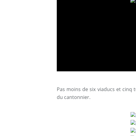
Pas moins de six viaducs et cinq t
du cantonnier.