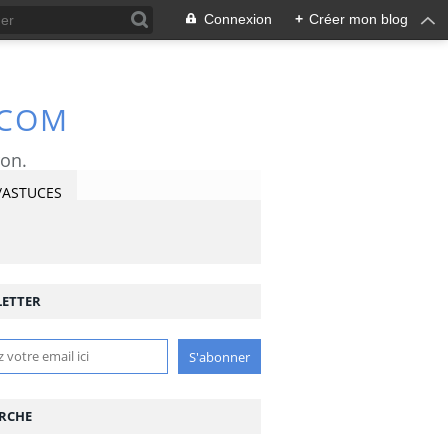
Connexion
+
Créer mon blog
.COM
ron.
/ASTUCES
ETTER
RCHE