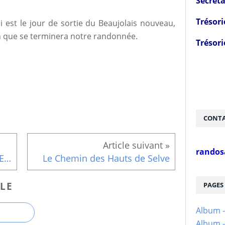
Secréta
Trésori
i est le jour de sortie du Beaujolais nouveau,
on que se terminera notre randonnée.
Trésori
CONTA
randos
🍁🌰🎃COULEURS AUTOMNALES🎃🌰🍁
Le Chemin des Hauts de Selve
LE
PAGES
Album 
Album -