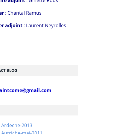
ire adjoint
: Ginette Rous
er
: Chantal Ramus
er adjoint
: Laurent Neyrolles
CT BLOG
aintcome@gmail.com
- Ardeche-2013
 Autriche-mai-2011