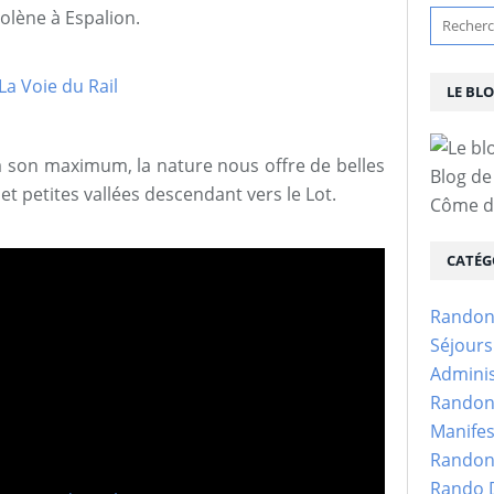
holène à Espalion.
LE BL
 à son maximum, la nature nous offre de belles
Blog de
et petites vallées descendant vers le Lot.
Côme d'
CATÉG
Randon
Séjour
Adminis
Randon
Manifes
Randon
Rando D