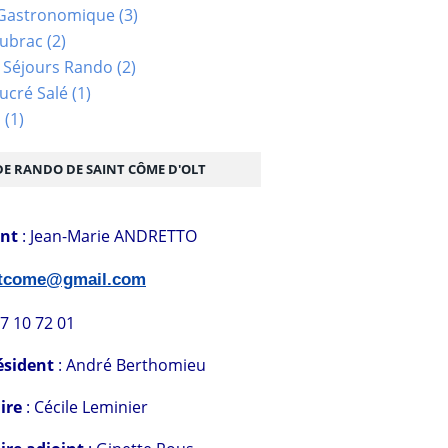
Gastronomique
(3)
Aubrac
(2)
 Séjours Rando
(2)
ucré Salé
(1)
s
(1)
DE RANDO DE SAINT CÔME D'OLT
ent
: Jean-Marie ANDRETTO
stcome@gmail.com
07 10 72 01
ésident
: André Berthomieu
ire
: Cécile Leminier