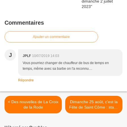
Commentaires
Ajouter un commentaire
J
JPLF
10/07/2019 14:03
Vous pourriez changer de chauffeur de bus de temps en
temps, même avec sa barbe on l'a reconnu....
Répondre
< Des nouvelles de La Croix
Dimanche 25 août, c'est la
de la Rode
Fête de Saint Côme : stand
de gâteaux du Club de
randonnée SaintCômois >