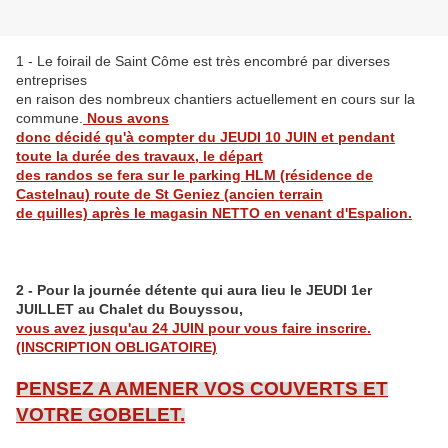
1 - Le foirail de Saint Côme est très encombré par diverses
entreprises
en raison des nombreux chantiers actuellement en cours sur la
commune.
Nous avons
donc décidé qu'à compter du JEUDI 10 JUIN et pendant
toute la durée des travaux, le départ
des randos se fera sur le parking HLM (résidence de
Castelnau) route de St Geniez (ancien terrain
de quilles) après le magasin NETTO en venant d'Espalion.
2 - Pour la journée détente qui aura lieu le JEUDI 1er
JUILLET au Chalet du Bouyssou,
vous avez jusqu'au 24 JUIN pour vous faire inscrire.
(INSCRIPTION OBLIGATOIRE)
PENSEZ A AMENER VOS COUVERTS ET
VOTRE GOBELET.