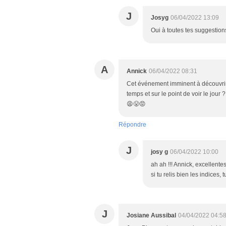
J
Josyg
06/04/2022 13:09
Oui à toutes tes suggestion
A
Annick
06/04/2022 08:31
Cet événement imminent à découvrir
temps et sur le point de voir le jou
😩😤😡
Répondre
J
josy g
06/04/2022 10:00
ah ah !!! Annick, excellente
si tu relis bien les indices,
J
Josiane Aussibal
04/04/2022 04:5