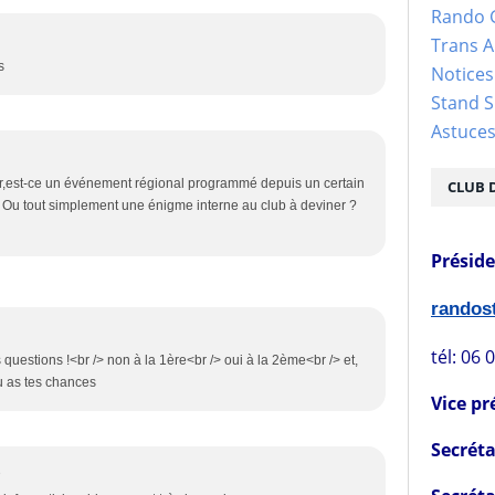
Rando 
Trans 
s
Notices
Stand S
Astuce
,est-ce un événement régional programmé depuis un certain
CLUB 
r ? Ou tout simplement une énigme interne au club à deviner ?
Présid
rando
tél: 06 
s questions !<br /> non à la 1ère<br /> oui à la 2ème<br /> et,
 tu as tes chances
Vice pr
Secréta
8