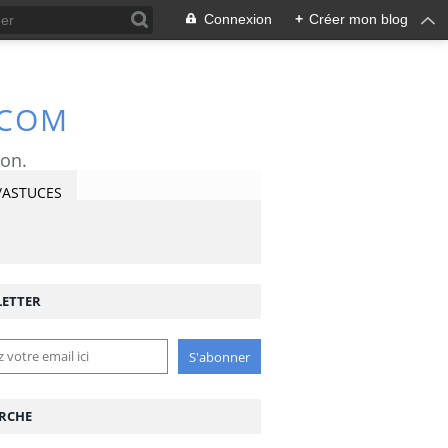
Connexion
+
Créer mon blog
.COM
ron.
/ASTUCES
ETTER
RCHE