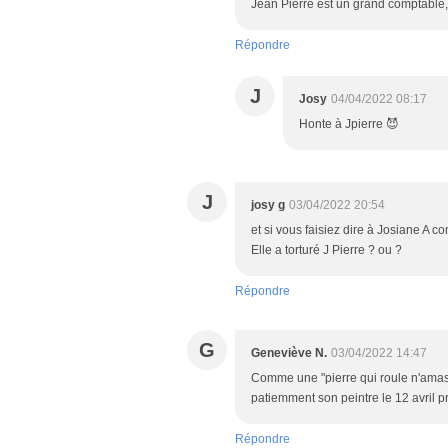
Jean Pierre est un grand comptable, i
Répondre
J
Josy
04/04/2022 08:17
Honte à Jpierre 😈
J
josy g
03/04/2022 20:54
et si vous faisiez dire à Josiane A 
Elle a torturé J Pierre ? ou ?
Répondre
G
Geneviève N.
03/04/2022 14:47
Comme une "pierre qui roule n'amass
patiemment son peintre le 12 avril pr
Répondre