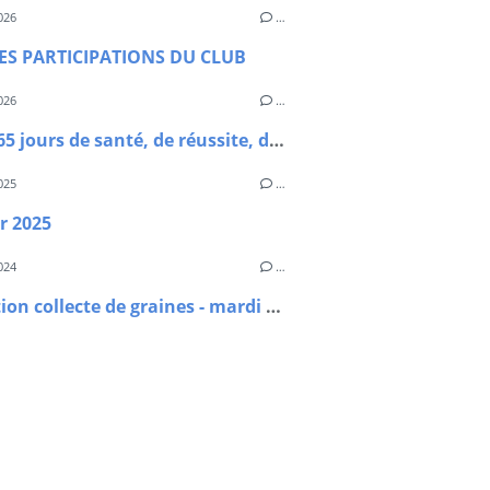
026
…
ES PARTICIPATIONS DU CLUB
026
…
2026, 365 jours de santé, de réussite, de bonheur ....
025
…
r 2025
024
…
animation collecte de graines - mardi 5 novembre à 14h00 à Saint-Côme d'Olt