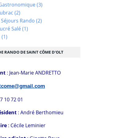
Gastronomique
(3)
Aubrac
(2)
 Séjours Rando
(2)
ucré Salé
(1)
s
(1)
DE RANDO DE SAINT CÔME D'OLT
ent
: Jean-Marie ANDRETTO
stcome@gmail.com
07 10 72 01
ésident
: André Berthomieu
ire
: Cécile Leminier