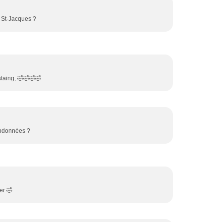
e St-Jacques ?
aing, 🤣🤣🤣🤣
randonnées ?
er 🤣