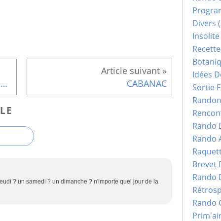
Progr
Divers
(
Insolite
Recette
Botani
Idées D
Programme des randos du 2ème trimestre 2022
CABANAC
Sortie F
Randonn
LE
Rencont
Rando 
Rando 
Raquet
Brevet
Rando 
jeudi ? un samedi ? un dimanche ? n'importe quel jour de la
Rétrosp
Rando 
Prim'ai