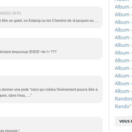
Album -
Album -
4/2022 20:51
si être un galet, ou Estaing ou les Chemins de st jacques ou ....
Album -
Album -
Album -
Album -
Album -
s éclaire beaucoup 🤣🤣🤣 <br /> ???
Album -
Album - 
Album -
Album -
donner une piste "celui qui crééra l'événement pourra être à
Album 
es, dans l'eau, ...."
Randon
Rando"
VOUS A
8
pas mousse !