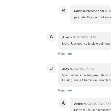
R
randosaintcome.com
03/0
pas bête !!! ça pourrait aus
A
Annick
03/04/2022 11:51
Merci Josy pour cette piste qui nou
Répondre
J
Josy
02/04/2022 23:15
Vos questions me suggèrent de vous 
Estaing, sur le Chemin de Saint Jacqu
Répondre
A
André N.
03/04/2022 07:5
Pierre qui roule n’amasse 