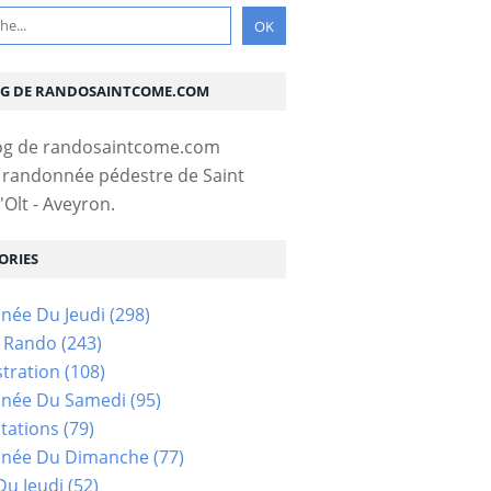
OG DE RANDOSAINTCOME.COM
 randonnée pédestre de Saint
Olt - Aveyron.
ORIES
née Du Jeudi
(298)
s Rando
(243)
tration
(108)
née Du Samedi
(95)
tations
(79)
née Du Dimanche
(77)
u Jeudi
(52)