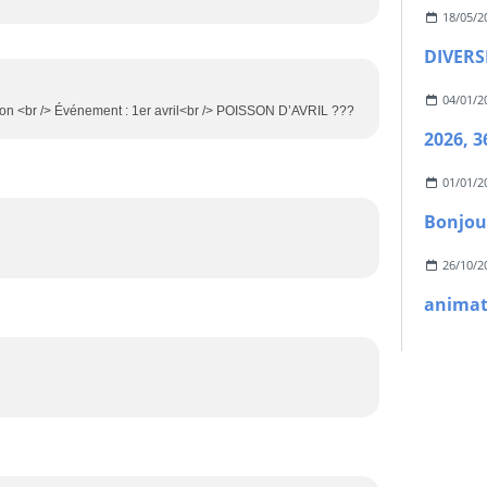
18/05/2
DIVERS
04/01/2
isson <br /> Événement : 1er avril<br /> POISSON D’AVRIL ???
01/01/2
Bonjou
26/10/2