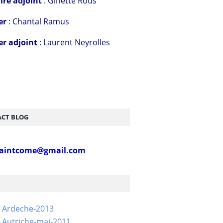
ire adjoint
: Ginette Rous
er
: Chantal Ramus
er adjoint
: Laurent Neyrolles
CT BLOG
aintcome@gmail.com
- Ardeche-2013
 Autriche-mai-2011