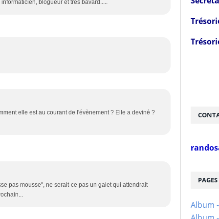
Secréta
nformaticien, blogueur et très bavard.....
Trésori
Trésori
comment elle est au courant de l'évènement ? Elle a deviné ?
CONTA
randos
PAGES
e pas mousse", ne serait-ce pas un galet qui attendrait
ochain...
Album 
Album -