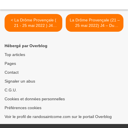
< La Drôme Provençale (
La Drôme Provençale (21 –
21 - 25 mai 2022 ) J4
25 mai 2022) J4 – Du
Rocher du Caire Les
parking des vautours au
aguerris
rocher du Caire avec les
Contemplatifs >
Hébergé par Overblog
Top articles
Pages
Contact
Signaler un abus
C.G.U.
Cookies et données personnelles
Préférences cookies
Voir le profil de randosaintcome.com sur le portail Overblog