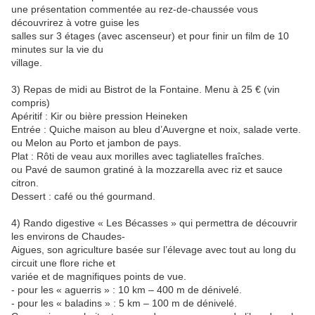
une présentation commentée au rez-de-chaussée vous
découvrirez à votre guise les
salles sur 3 étages (avec ascenseur) et pour finir un film de 10
minutes sur la vie du
village.
3) Repas de midi au Bistrot de la Fontaine. Menu à 25 € (vin
compris)
Apéritif : Kir ou bière pression Heineken
Entrée : Quiche maison au bleu d’Auvergne et noix, salade verte.
ou Melon au Porto et jambon de pays.
Plat : Rôti de veau aux morilles avec tagliatelles fraîches.
ou Pavé de saumon gratiné à la mozzarella avec riz et sauce
citron.
Dessert : café ou thé gourmand.
4) Rando digestive « Les Bécasses » qui permettra de découvrir
les environs de Chaudes-
Aigues, son agriculture basée sur l’élevage avec tout au long du
circuit une flore riche et
variée et de magnifiques points de vue.
- pour les « aguerris » : 10 km – 400 m de dénivelé.
- pour les « baladins » : 5 km – 100 m de dénivelé.