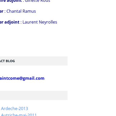
ire adjoint
: Ginette Rous
er
: Chantal Ramus
er adjoint
: Laurent Neyrolles
CT BLOG
aintcome@gmail.com
- Ardeche-2013
 Autriche-mai-2011