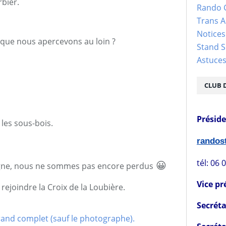
rbier.
Rando 
Trans 
Notices
 que nous apercevons au loin ?
Stand S
Astuce
CLUB 
Présid
les sous-bois.
rando
tél: 06 
😀
 signe, nous ne sommes pas encore perdus
Vice pr
ejoindre la Croix de la Loubière.
Secréta