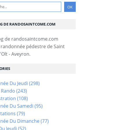
OG DE RANDOSAINTCOME.COM
 randonnée pédestre de Saint
Olt - Aveyron.
ORIES
née Du Jeudi
(298)
s Rando
(243)
tration
(108)
née Du Samedi
(95)
tations
(79)
née Du Dimanche
(77)
u Jeudi
(52)