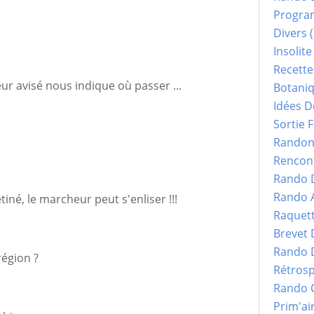
Progr
Divers
(
Insolite
Recette
 avisé nous indique où passer ...
Botani
Idées D
Sortie F
Randonn
Rencont
Rando 
Rando 
tiné, le marcheur peut s'enliser !!!
Raquet
Brevet
Rando 
région ?
Rétrosp
Rando 
Prim'ai