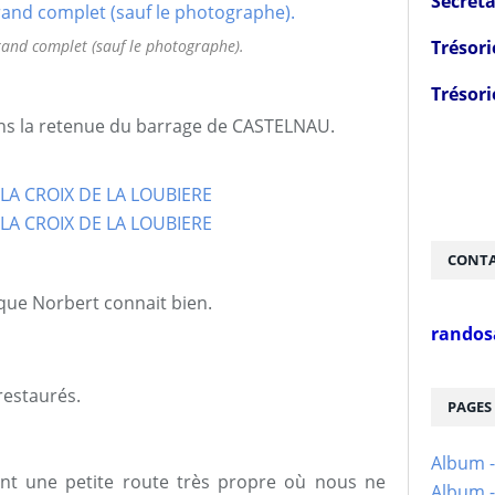
Secréta
Trésori
and complet (sauf le photographe).
Trésori
ons la retenue du barrage de CASTELNAU.
CONTA
ue Norbert connait bien.
randos
restaurés.
PAGES
Album 
nt une petite route très propre où nous ne
Album -