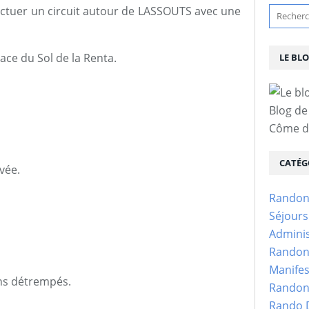
fectuer un circuit autour de LASSOUTS avec une
ace du Sol de la Renta.
LE BL
Blog de
Côme d'
CATÉG
vée.
Randon
Séjour
Adminis
Randon
Manifes
ins détrempés.
Randon
Rando D