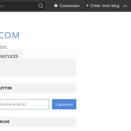
Connexion
+
Créer mon blog
.COM
ron.
/ASTUCES
ETTER
RCHE