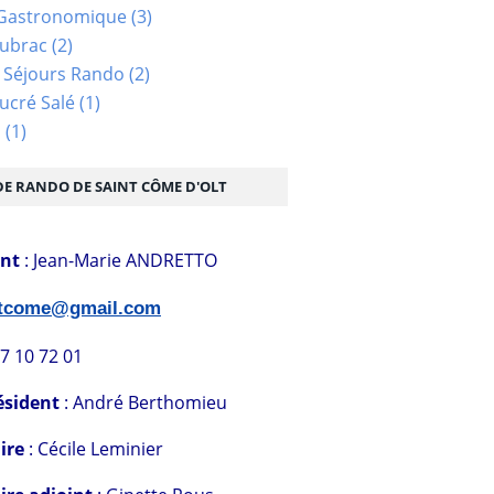
Gastronomique
(3)
Aubrac
(2)
 Séjours Rando
(2)
ucré Salé
(1)
s
(1)
DE RANDO DE SAINT CÔME D'OLT
ent
: Jean-Marie ANDRETTO
stcome@gmail.com
07 10 72 01
ésident
: André Berthomieu
ire
: Cécile Leminier