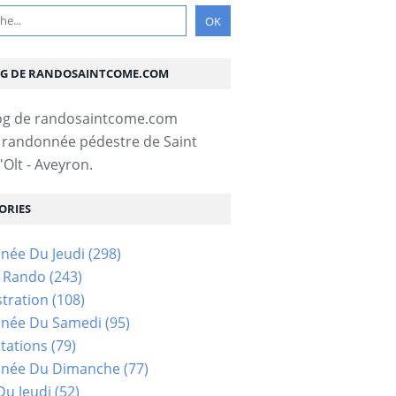
OG DE RANDOSAINTCOME.COM
 randonnée pédestre de Saint
Olt - Aveyron.
ORIES
née Du Jeudi
(298)
s Rando
(243)
tration
(108)
née Du Samedi
(95)
tations
(79)
née Du Dimanche
(77)
u Jeudi
(52)