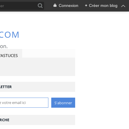
Connexion
+
Créer mon blog
.COM
ron.
/ASTUCES
ETTER
RCHE