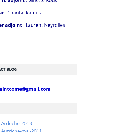
ire adjoint
: Ginette Rous
er
: Chantal Ramus
er adjoint
: Laurent Neyrolles
CT BLOG
aintcome@gmail.com
- Ardeche-2013
 Autriche-mai-2011