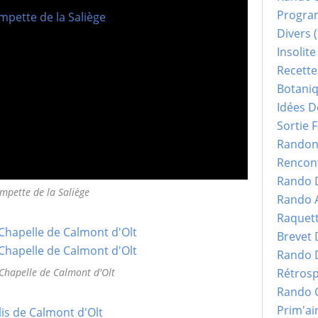
Progr
Divers
(
Insolite
Recette
Botani
Idées D
Sortie F
Randonn
Rencont
Rando 
impette de la Saliège
Rando 
Raquet
Brevet
Rando 
Chapelle de Calmont d'Olt
Rétrosp
Rando 
Prim'ai