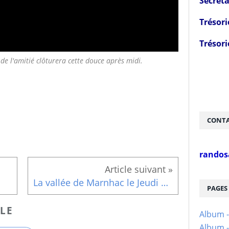
Secréta
Trésori
Trésori
e l'amitié clôturera cette douce après midi.
CONTA
randos
La vallée de Marnhac le Jeudi 9 Mars
PAGES
LE
Album 
Album -