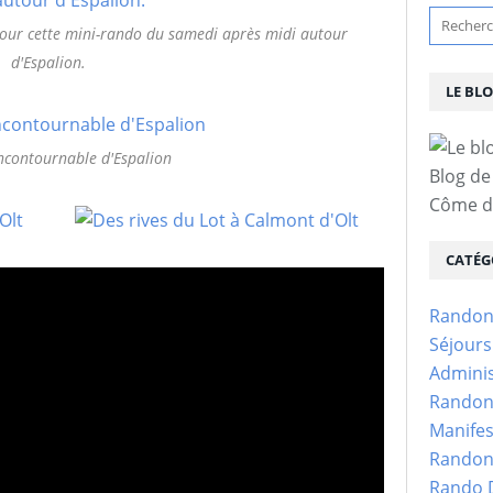
our cette mini-rando du samedi après midi autour
d'Espalion.
LE BL
ncontournable d'Espalion
Blog de
Côme d'
CATÉG
Randon
Séjour
Adminis
Randon
Manifes
Randon
Rando D