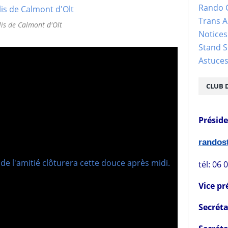
Rando 
Trans 
is de Calmont d'Olt
Notices
Stand S
Astuce
CLUB 
Présid
rando
tél: 06 
Vice pr
Secréta