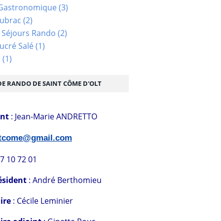
Gastronomique
(3)
Aubrac
(2)
 Séjours Rando
(2)
ucré Salé
(1)
s
(1)
DE RANDO DE SAINT CÔME D'OLT
ent
: Jean-Marie ANDRETTO
stcome@gmail.com
07 10 72 01
ésident
: André Berthomieu
ire
: Cécile Leminier